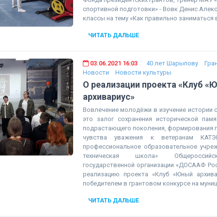
спортивной подготовки» - Вовк Денис Алек
классы на тему «Как правильно заниматься 
ЧИТАТЬ ДАЛЬШЕ
03.06.2021 16:03
40 лет Шарыпову
Гра
Новости
Новости культуры
О реализации проекта «Клуб «
архивариус»
Вовлечение молодёжи в изучение истории 
это залог сохранения исторической памя
подрастающего поколения, формирования г
чувства уважения к ветеранам КАТ
профессиональное образовательное учре
техническая школа» Общероссийс
государственной организации «ДОСААФ Рос
реализацию проекта «Клуб «Юный архива
победителем в грантовом конкурсе на муни
ЧИТАТЬ ДАЛЬШЕ