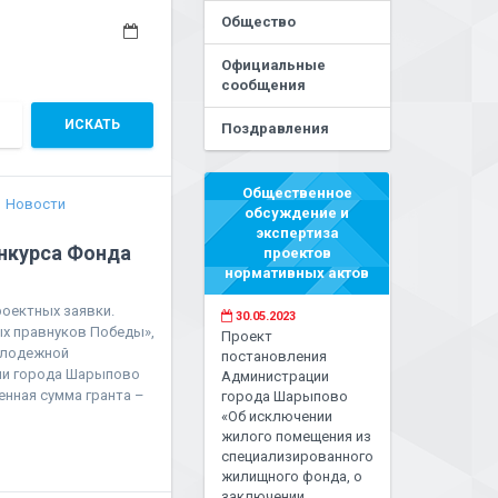
Общество
Официальные
сообщения
ИСКАТЬ
Поздравления
Общественное
Новости
обсуждение и
экспертиза
нкурса Фонда
проектов
нормативных актов
роектных заявки.
30.05.2023
х правнуков Победы»,
Проект
олодежной
постановления
ии города Шарыпово
Администрации
нная сумма гранта –
города Шарыпово
«Об исключении
жилого помещения из
специализированного
жилищного фонда, о
заключении