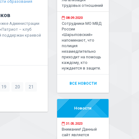
сти образования
трудовых отношений
иков
08.09.2020
ржке Администрации
Сотрудники МО МВД
России
«Патриот – клуб
«Шарыповский»
й поддержан краевой
напоминают, что
полиция
незамедлительно
приходит на помощь
каждому, кто
нуждается в защите.
ВСЕ НОВОСТИ
19
20
21
Новости
31.05.2023
Внимание! Данный
сайт является