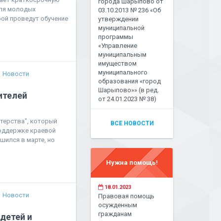
города Шарыпово от
для молодых
03.10.2013 № 236 «Об
рой проведут обучение
утверждении
муниципальной
программы
«Управление
муниципальным
имуществом
муниципального
Новости
образования «город
Шарыпово»» (в ред.
ителей
от 24.01.2023 № 38)
терства", который
ВСЕ НОВОСТИ
поддержке краевой
шился в марте, но
Нужна помощь!
18.01.2023
Новости
Правовая помощь
осужденным
гражданам
детей и