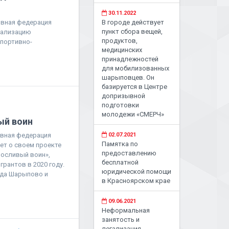
30.11.2022
ивная федерация
В городе действует
пункт сбора вещей,
еализацию
продуктов,
Спортивно-
медицинских
принадлежностей
для мобилизованных
шарыповцев. Он
базируется в Центре
допризывной
подготовки
молодежи «СМЕРЧ»
ый воин
ивная федерация
02.07.2021
Памятка по
ет о своем проекте
предоставлению
носливый воин»,
бесплатной
рантов в 2020 году.
юридической помощи
ода Шарыпово и
в Красноярском крае
09.06.2021
Неформальная
занятость и
легализация