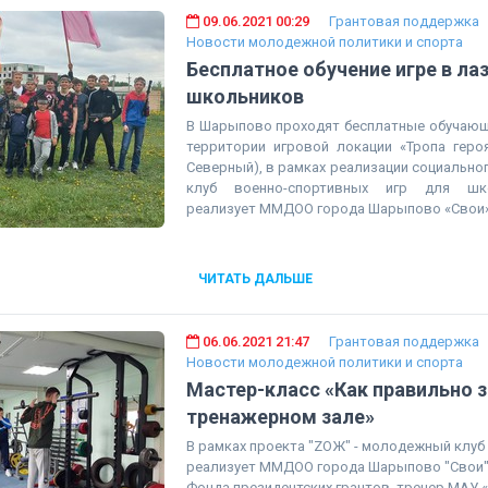
09.06.2021 00:29
Грантовая поддержка
Новости молодежной политики и спорта
Бесплатное обучение игре в ла
школьников
В Шарыпово проходят бесплатные обучающи
территории игровой локации «Тропа героя
Северный), в рамках реализации социальног
клуб военно-спортивных игр для шко
реализует ММДОО города Шарыпово «Свои»
ЧИТАТЬ ДАЛЬШЕ
06.06.2021 21:47
Грантовая поддержка
Новости молодежной политики и спорта
Мастер-класс «Как правильно 
тренажерном зале»
В рамках проекта "ZОЖ" - молодежный клуб
реализует ММДОО города Шарыпово "Свои"
Фонда президентских грантов, тренер МАУ 