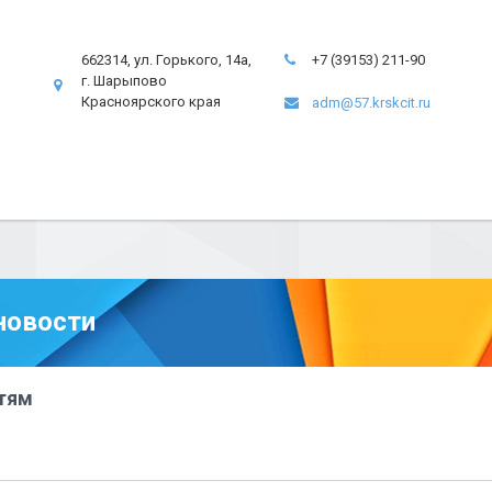
662314, ул. Горького, 14а,
+7 (39153) 211-90
г. Шарыпово
Красноярского края
adm@57.krskcit.ru
новости
тям