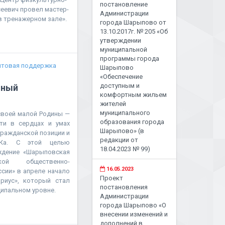
постановление
сеевич провел мастер-
Администрации
в тренажерном зале».
города Шарыпово от
13.10.2017г. № 205 «Об
утверждении
муниципальной
программы города
нтовая поддержка
Шарыпово
«Обеспечение
доступным и
Юный
комфортным жильем
жителей
муниципального
своей малой Родины —
образования города
ти в сердцах и умах
Шарыпово» (в
ражданской позиции и
редакции от
ЭКа. С этой целью
18.04.2023 № 99)
ждение «Шарыповская
кой общественно-
16.05.2023
сии» в апреле начало
Проект
риус», который стал
постановления
ципальном уровне.
Администрации
города Шарыпово «О
внесении изменений и
дополнений в