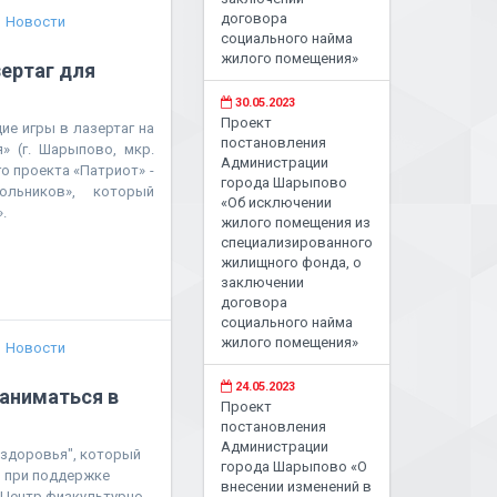
договора
Новости
социального найма
жилого помещения»
зертаг для
30.05.2023
Проект
е игры в лазертаг на
постановления
» (г. Шарыпово, мкр.
Администрации
о проекта «Патриот» -
города Шарыпово
льников», который
«Об исключении
.
жилого помещения из
специализированного
жилищного фонда, о
заключении
договора
социального найма
жилого помещения»
Новости
24.05.2023
заниматься в
Проект
постановления
Администрации
 здоровья", который
города Шарыпово «О
 при поддержке
внесении изменений в
«Центр физкультурно-