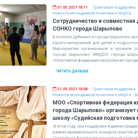
31.05.2021 18:11
Грантовая поддержка
Новости молодежной политики и спорта
Сотрудничество и совместная 
СОНКО города Шарыпово
В поселке Дубинино и городе Шарыпово про
каратэ-киокусинкай для детей и подростко
Мероприятие организовали и провели с
города Шарыпово: ММДОО города Шары
«Спортивная федерация киокусинкай город
ЧИТАТЬ ДАЛЬШЕ
31.05.2021 18:08
Грантовая поддержка
Новости молодежной политики и спорта
В
МОО «Спортивная федерация к
города Шарыпово» организует
школу «Судейская подготовка
В этом году, при поддержке Администрации
рамках муниципального конкурса грантов д
Спортивной федерации киокусинкай открыв