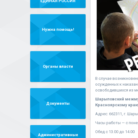
"ЕДИНАЯ РОССИЯ"
Нужна помощь!
Органы власти
В случае возникновен
осужденных к наказан
освободившихся из м
Шарыповский межмун
Документы
Красноярскому краю
Адрес: 662311, г. Шар
Часы работы — с понед
Обед с 13.00 до 14.00
Административные