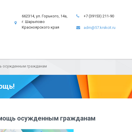
662314, ул. Горького, 14а,
+7 (39153) 211-90
г. Шарыпово
Красноярского края
adm@57.krskcit.ru
ь осужденным гражданам
ощь!
омощь осужденным гражданам