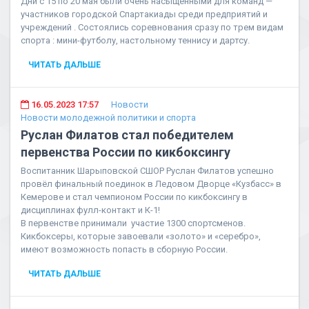
Дни с 15 по 20 мая были очень насыщенными для команд —
участников городской Спартакиады среди предприятий и
учреждений . Состоялись соревнования сразу по трем видам
спорта : мини-футболу, настольному теннису и дартсу.
ЧИТАТЬ ДАЛЬШЕ
16.05.2023 17:57
Новости
Новости молодежной политики и спорта
Руслан Филатов стал победителем
первенства России по кикбоксингу
Воспитанник Шарыповской СШОР Руслан Филатов успешно
провёл финальный поединок в Ледовом Дворце «Кузбасс» в
Кемерове и стал чемпионом России по кикбоксингу в
дисциплинах фулл-контакт и К-1!
В первенстве принимали участие 1300 спортсменов.
Кикбоксеры, которые завоевали «золото» и «серебро»,
имеют возможность попасть в сборную России.
ЧИТАТЬ ДАЛЬШЕ