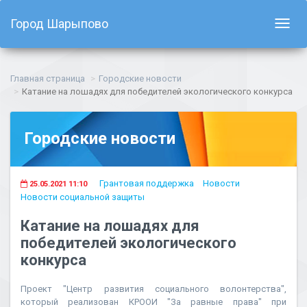
Город Шарыпово
Показ
навиг
Главная страница
Городские новости
Катание на лошадях для победителей экологического конкурса
Городские новости
Грантовая поддержка
Новости
25.05.2021 11:10
Новости социальной защиты
Катание на лошадях для
победителей экологического
конкурса
Проект "Центр развития социального волонтерства",
который реализован КРООИ "За равные права" при