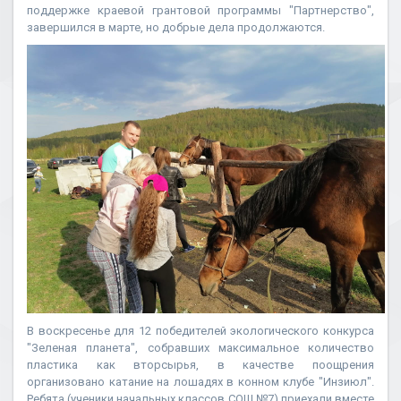
поддержке краевой грантовой программы "Партнерство",
завершился в марте, но добрые дела продолжаются.
В воскресенье для 12 победителей экологического конкурса
"Зеленая планета", собравших максимальное количество
пластика как вторсырья, в качестве поощрения
организовано катание на лошадях в конном клубе "Инзиюл".
Ребята (ученики начальных классов СОШ №7) приехали вместе