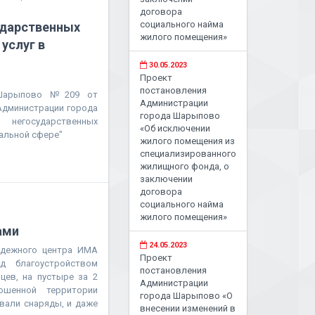
договора
социального найма
ударственных
жилого помещения»
услуг в
30.05.2023
Проект
постановления
 Шарыпово №209 от
Администрации
 Администрации города
города Шарыпово
негосударственных
«Об исключении
иальной сфере"
жилого помещения из
специализированного
жилищного фонда, о
заключении
договора
социального найма
жилого помещения»
ами
24.05.2023
одежного центра ИМА
Проект
д благоустройством
постановления
цев, на пустыре за 2
Администрации
шенной территории
города Шарыпово «О
вали снаряды, и даже
внесении изменений в