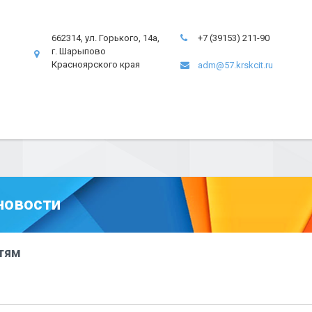
662314, ул. Горького, 14а,
+7 (39153) 211-90
г. Шарыпово
Красноярского края
adm@57.krskcit.ru
новости
тям