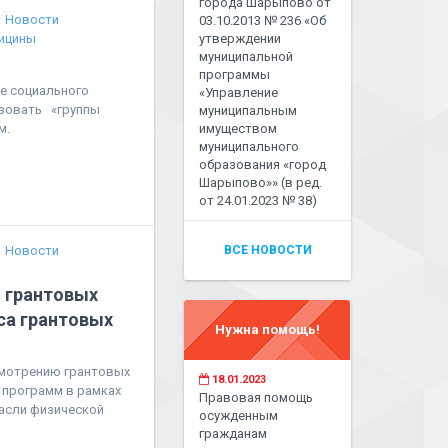
города Шарыпово от
Новости
03.10.2013 № 236 «Об
ицины
утверждении
муниципальной
программы
е социального
«Управление
изовать «группы
муниципальным
м.
имуществом
муниципального
образования «город
Шарыпово»» (в ред.
от 24.01.2023 № 38)
Новости
ВСЕ НОВОСТИ
 грантовых
са грантовых
Нужна помощь!
смотрению грантовых
18.01.2023
 программ в рамках
Правовая помощь
асли физической
осужденным
гражданам