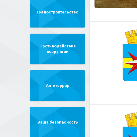
Градостроительство
Противодействие
коррупции
Антитеррор
Ваша безопасность