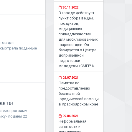
30.11.2022
В городе действует
пункт сбора вещей,
продуктов,
медицинских
принадлежностей
для мобилизованных
нтов для
шарыповцев. Он
ссмотрела поданные
базируется в Центре
допризывной
подготовки
молодежи «СМЕРЧ»
02.07.2021
Памятка по
предоставлению
бесплатной
юридической помощи
ранты
в Красноярском крае
товых программ
ику» поданы 22
09.06.2021
Неформальная
занятость и
легализация