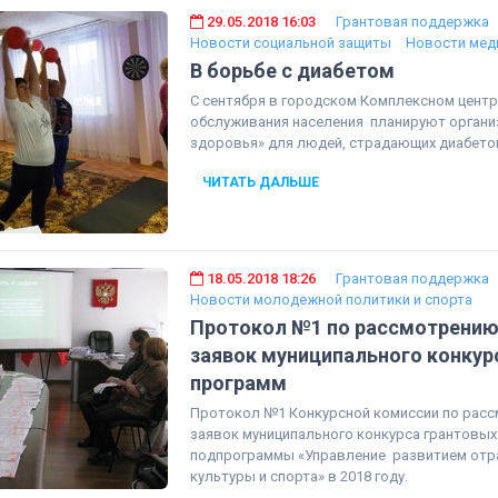
29.05.2018 16:03
Грантовая поддержка
Новости социальной защиты
Новости мед
В борьбе с диабетом
С сентября в городском Комплексном центр
обслуживания населения планируют орган
здоровья» для людей, страдающих диабето
ЧИТАТЬ ДАЛЬШЕ
18.05.2018 18:26
Грантовая поддержка
Новости молодежной политики и спорта
Протокол №1 по рассмотрению
заявок муниципального конкур
программ
Протокол №1 Конкурсной комиссии по рас
заявок муниципального конкурса грантовых
подпрограммы «Управление развитием отр
культуры и спорта» в 2018 году.