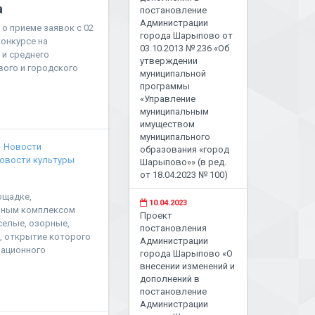
а
постановление
Администрации
о приеме заявок с 02
города Шарыпово от
конкурсе на
03.10.2013 № 236 «Об
 и среднего
утверждении
вого и городского
муниципальной
программы
«Управление
муниципальным
имуществом
муниципального
Новости
образования «город
овости культуры
Шарыпово»» (в ред.
от 18.04.2023 № 100)
ощадке,
10.04.2023
ьным комплексом
Проект
селые, озорные,
постановления
, открытие которого
Администрации
мационного
города Шарыпово «О
внесении изменений и
дополнений в
постановление
Администрации