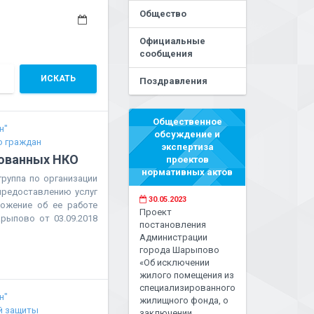
Общество
Официальные
сообщения
ИСКАТЬ
Поздравления
Общественное
н"
обсуждение и
 граждан
экспертиза
ованных НКО
проектов
нормативных актов
руппа по организации
предоставлению услуг
30.05.2023
жение об ее работе
Проект
рыпово от 03.09.2018
постановления
Администрации
города Шарыпово
«Об исключении
жилого помещения из
специализированного
н"
жилищного фонда, о
й защиты
заключении