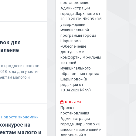
постановление
Администрации
города Шарыпово от
13.10.2017г. № 205 «Об
утверждении
муниципальной
программы города
Шарыпово
явок для
«Обеспечение
авление
доступным и
комфортным жильем
жителей
 о продлении сроков
муниципального
2018 года для участия
образования города
ъектам малого и
Шарыпово» (в
редакции от
18.04.2023 № 99)
16.05.2023
Проект
постановления
Новости экономики
Администрации
конкурсе на
города Шарыпово «О
внесении изменений и
ектам малого и
дополнений в