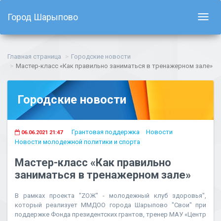
Город Шарыпово
Показ
навиг
Главная страница
Городские новости
Мастер-класс «Как правильно заниматься в тренажерном зале»
Городские новости
Грантовая поддержка
Новости
06.06.2021 21:47
Новости молодежной политики и спорта
Мастер-класс «Как правильно
заниматься в тренажерном зале»
В рамках проекта "ZОЖ" - молодежный клуб здоровья",
который реализует ММДОО города Шарыпово "Свои" при
поддержке Фонда президентских грантов, тренер МАУ «Центр