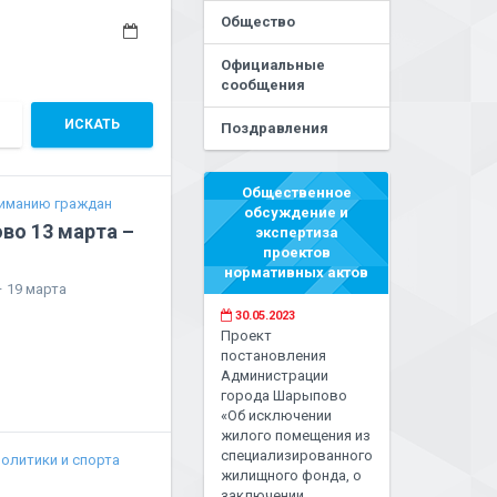
Общество
Официальные
сообщения
ИСКАТЬ
Поздравления
Общественное
иманию граждан
обсуждение и
во 13 марта –
экспертиза
проектов
нормативных актов
 19 марта
30.05.2023
Проект
постановления
Администрации
города Шарыпово
«Об исключении
жилого помещения из
специализированного
олитики и спорта
жилищного фонда, о
заключении