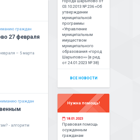
города Шарыпово от
03.10.2013 № 236 «Об
утверждении
муниципальной
программы
иманию граждан
«Управление
муниципальным
во 27 февраля
имуществом
муниципального
образования «город
февраля – 5 марта
Шарыпово»» (в ред.
от 24.01.2023 № 38)
ВСЕ НОВОСТИ
ниманию граждан
Нужна помощь!
твенным
18.01.2023
Правовая помощь
ам? - алгоритм
осужденным
гражданам