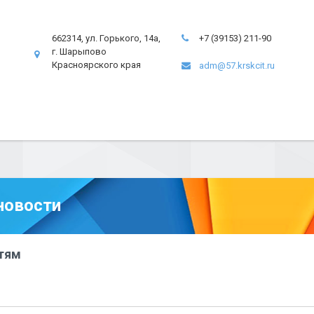
662314, ул. Горького, 14а,
+7 (39153) 211-90
г. Шарыпово
Красноярского края
adm@57.krskcit.ru
новости
тям