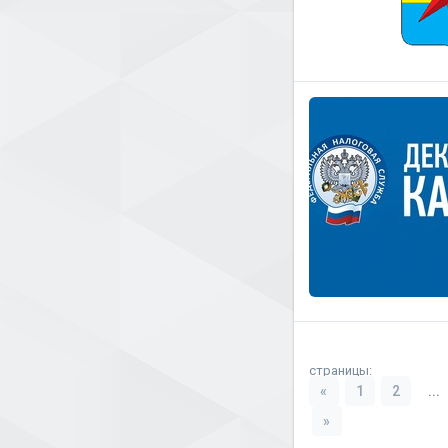
страницы:
«
1
2
...
»