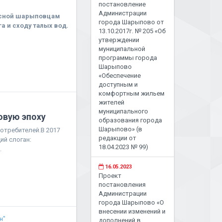
постановление
Администрации
весной шарыповцам
города Шарыпово от
а и сходу талых вод.
13.10.2017г. № 205 «Об
утверждении
муниципальной
программы города
Шарыпово
«Обеспечение
доступным и
комфортным жильем
жителей
муниципального
овую эпоху
образования города
Шарыпово» (в
отребителей.В 2017
редакции от
ий слоган:
18.04.2023 № 99)
.
16.05.2023
Проект
постановления
Администрации
города Шарыпово «О
внесении изменений и
н"
дополнений в