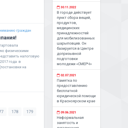
30.11.2022
В городе действует
пункт сбора вещей,
продуктов,
медицинских
ниманию граждан
принадлежностей
пания!
для мобилизованных
шарыповцев. Он
стартовала
базируется в Центре
нию физическими
допризывной
Представить налоговую
подготовки
2017 года в
молодежи «СМЕРЧ»
(постановки на
02.07.2021
Памятка по
предоставлению
бесплатной
юридической помощи
в Красноярском крае
77
178
179
09.06.2021
Неформальная
занятость и
легализация