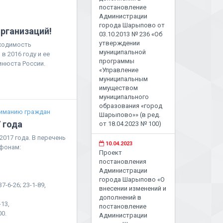
постановление
Администрации
города Шарыпово от
рганизаций!
03.10.2013 № 236 «Об
утверждении
ходимость
муниципальной
в 2016 году и ее
программы
нюста России.
«Управление
муниципальным
имуществом
муниципального
образования «город
иманию граждан
Шарыпово»» (в ред.
 года
от 18.04.2023 № 100)
017 года. В перечень
10.04.2023
ефонам:
Проект
постановления
Администрации
города Шарыпово «О
-6-26; 23-1-89,
внесении изменений и
дополнений в
46-13,
постановление
0.
Администрации