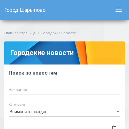
Город Шарыпово
Показ
навиг
Главная страница
Городские новости
Городские новости
Поиск по новостям
Название
Категория