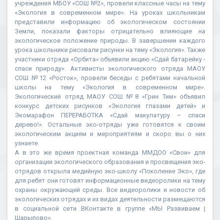
учреждения МБОУ «СОШ №2», провели классные часы на тему
«Экология в современном мире». На уроках школьникам
представили информацию об экологическом состоянии
Земли, показали факторы отрицательно влияющие на
экологическое положение природы. В завершении каждого
урока школьники рисовали рисунки на тему «Экология». Также
участники отряда «Орбита» объявили акцию «Сдай батарейку -
спаси природу». Активисты экологического отряда МАОУ
СОШ №12 «Росток», провели беседы с ребятами начальной
школы на тему «Экология в современном мире».
Экологический отряд МАОУ СОШ №8 «Грин Тим» объявил
конкурс детских рисунков «Экология глазами детей» и
Экомарафон ПЕРЕРАБОТКА «Сдай макулатуру – спаси
дерево!». Остальные эко-отряды уже готовятся к своим
экологическим акциям и мероприятиям и скоро вы о них
узнаете.
А в это же время проектная команда ММДОО «Свои» для
организации экологического образования и просвещения эко-
отрядов открыла медийную эко-школу «Поколение Эко», где
для ребят они готовят информационные видеоролики на тему
охраны окружающей среды. Все видеоролики и новости об
экологических отрядах и их видах деятельности размещаются
в социальной сети ВКонтакте в группе «МЫ Развиваем |
Шарыпово».