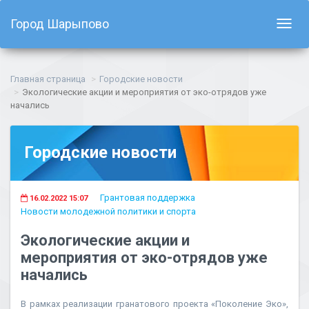
Город Шарыпово
Показ
навиг
Главная страница
Городские новости
Экологические акции и мероприятия от эко-отрядов уже
начались
Городские новости
Грантовая поддержка
16.02.2022 15:07
Новости молодежной политики и спорта
Экологические акции и
мероприятия от эко-отрядов уже
начались
В рамках реализации гранатового проекта «Поколение Эко»,