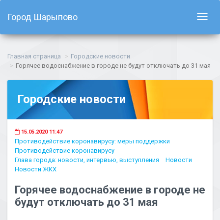
Город Шарыпово
Показ
навиг
Главная страница
Городские новости
Горячее водоснабжение в городе не будут отключать до 31 мая
Городские новости
15.05.2020 11:47
Противодействие коронавирусу: меры поддержки
Противодействие коронавирусу
Глава города: новости, интервью, выступления
Новости
Новости ЖКХ
Горячее водоснабжение в городе не
будут отключать до 31 мая