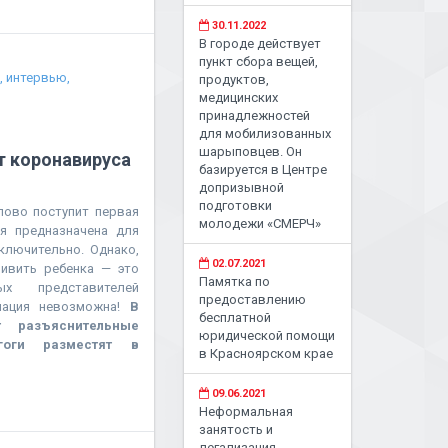
30.11.2022
В городе действует
пункт сбора вещей,
, интервью,
продуктов,
медицинских
принадлежностей
для мобилизованных
шарыповцев. Он
т коронавируса
базируется в Центре
допризывной
подготовки
пово поступит первая
молодежи «СМЕРЧ»
я предназначена для
ключительно. Однако,
02.07.2021
ривить ребенка — это
Памятка по
х представителей
предоставлению
нация невозможна!
В
бесплатной
 разъяснительные
юридической помощи
гоги разместят в
в Красноярском крае
09.06.2021
Неформальная
занятость и
легализация