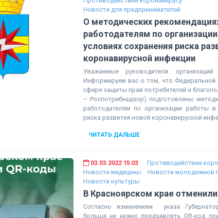
Противодействие коронавирусу
Новости для предпринимателей
О методических рекомендация
работодателям по организации
условиях сохранения риска раз
коронавирусной инфекции
Уважаемые руководители организаций 
Информируем вас о том, что Федеральной 
сфере защиты прав потребителей и благопо
– Роспотребнадзор) подготовлены методи
работодателям по организации работы в 
риска развития новой коронавирусной инфек
ЧИТАТЬ ДАЛЬШЕ
03.03.2022 15:03
Противодействие коро
Новости медицины
Новости молодежной п
Новости культуры
В Красноярском крае отменил
Согласно изменениям указа Губернатор
больше не нужно предъявлять QR-код при