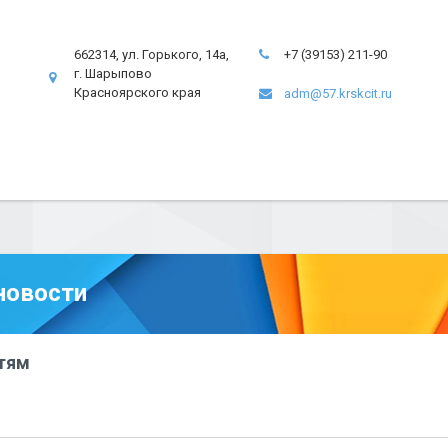
662314, ул. Горького, 14а,
+7 (39153) 211-90
г. Шарыпово
Красноярского края
adm@57.krskcit.ru
новости
тям