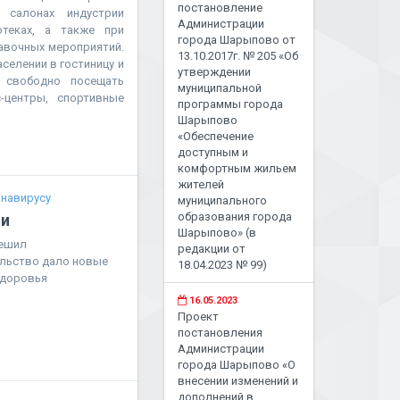
постановление
 салонах индустрии
Администрации
отеках, а также при
города Шарыпово от
авочных мероприятий.
13.10.2017г. № 205 «Об
селении в гостиницу и
утверждении
 свободно посещать
муниципальной
-центры, спортивные
программы города
Шарыпово
«Обеспечение
доступным и
комфортным жильем
жителей
навирусу
муниципального
образования города
ии
Шарыпово» (в
решил
редакции от
ельство дало новые
18.04.2023 № 99)
здоровья
16.05.2023
Проект
постановления
Администрации
города Шарыпово «О
внесении изменений и
дополнений в