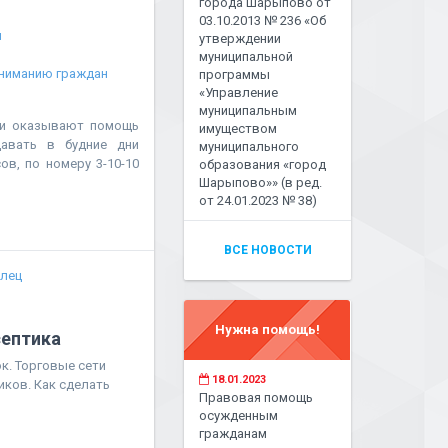
города Шарыпово от
03.10.2013 № 236 «Об
ы
утверждении
муниципальной
ниманию граждан
программы
«Управление
муниципальным
ии оказывают помощь
имуществом
авать в будние дни
муниципального
сов, по номеру 3-10-10
образования «город
Шарыпово»» (в ред.
от 24.01.2023 № 38)
ВСЕ НОВОСТИ
елец
Нужна помощь!
септика
к. Торговые сети
18.01.2023
ков. Как сделать
Правовая помощь
осужденным
гражданам