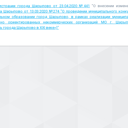
истрации города Шарыпово от 23.04.2020 №441
"О внесении измен
а Шарыпово от 13.03.2020 №274 "О проведении муниципального конк
альном образовании город Шарыпово, в рамках реализации муницип
но ориентированных некоммерческих организаций МО г. Шарып
 города Шарыпово в ХХI веке»)"