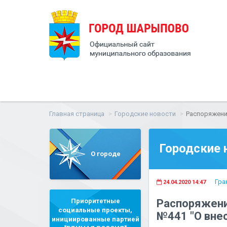
Главная страница
Городские новости
Распоряжени
Городские 
О городе
Гра
24.04.2020 14:47
Приоритетные
Распоряжени
социальные проекты,
№441 "О вне
инициированные партией