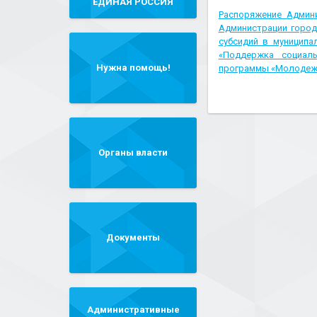
"ЕДИНАЯ РОССИЯ"
Распоряжение Админ
Администрации город
субсидий в муницип
«Поддержка социаль
Нужна помощь!
программы «Молодежь
Органы власти
Документы
Административные