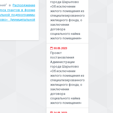
города Шарыпово
ений" в
Распоряжение
«Об исключении
урса грантов в форме
жилого помещения из
альной подпрограммы
специализированного
ово» (муниципальной
жилищного фонда, о
заключении
договора
социального найма
жилого помещения»
30.05.2023
Проект
постановления
Администрации
города Шарыпово
«Об исключении
жилого помещения из
специализированного
жилищного фонда, о
заключении
договора
социального найма
жилого помещения»
24.05.2023