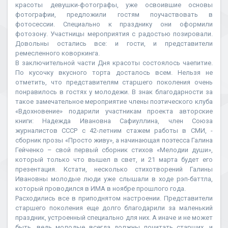
красоты девушки-фотографы, уже освоившие основы
фотографии, предложили гостям поучаствовать в
фотосессии. Специально к празднику они оформили
фотозону. Участницы мероприятия с радостью позировали.
Довольны остались все: и гости, и представители
ремесленного коворкинга.
В заключительной части Дня красоты состоялось чаепитие.
По кусочку вкусного торта досталось всем. Нельзя не
отметить, что представителям старшего поколения очень
понравилось в гостях у молодежи. В знак благодарности за
такое замечательное мероприятие члены поэтического клуба
«Вдохновение» подарили участникам проекта авторские
книги: Надежда Ивановна Сафиуллина, член Союза
журналистов СССР с 42-летним стажем работы в СМИ, -
сборник прозы «Просто живу», а начинающая поэтесса Галина
Гейченко – свой первый сборник стихов «Мелодии души»,
который только что вышел в свет, и 21 марта будет его
презентация. Кстати, несколько стихотворений Галины
Ивановны молодые люди уже слышали в ходе рэп-баттла,
который проводился в ИМА в ноябре прошлого года.
Расходились все в приподнятом настроении. Представители
старшего поколения еще долго благодарили за маленький
праздник, устроенный специально для них. А иначе и не может
быть, ведь молодые всегда должны почитать старших, и