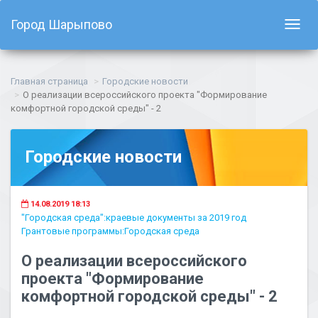
Город Шарыпово
Показ
навиг
Главная страница
Городские новости
О реализации всероссийского проекта "Формирование
комфортной городской среды" - 2
Городские новости
14.08.2019 18:13
"Городская среда":краевые документы за 2019 год
Грантовые программы:Городская среда
О реализации всероссийского
проекта "Формирование
комфортной городской среды" - 2