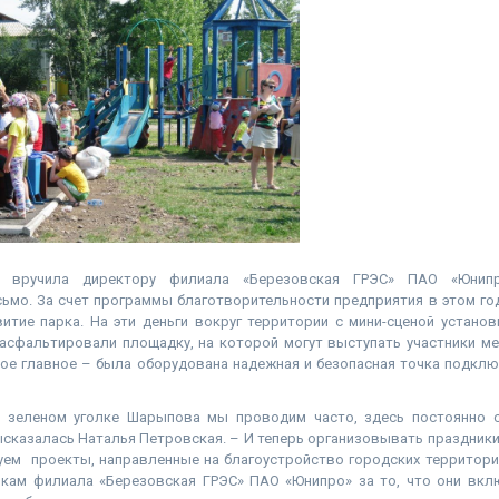
я вручила директору филиала «Березовская ГРЭС» ПАО «Юнип
сьмо. За счет программы благотворительности предприятия в этом го
витие парка. На эти деньги вокруг территории с мини-сценой устано
аасфальтировали площадку, на которой могут выступать участники ме
мое главное – была оборудована надежная и безопасная точка подклю
м зеленом уголке Шарыпова мы проводим часто, здесь постоянно с
высказалась Наталья Петровская. – И теперь организовывать праздники
уем проекты, направленные на благоустройство городских территорий
кам филиала «Березовская ГРЭС» ПАО «Юнипро» за то, что они вкл