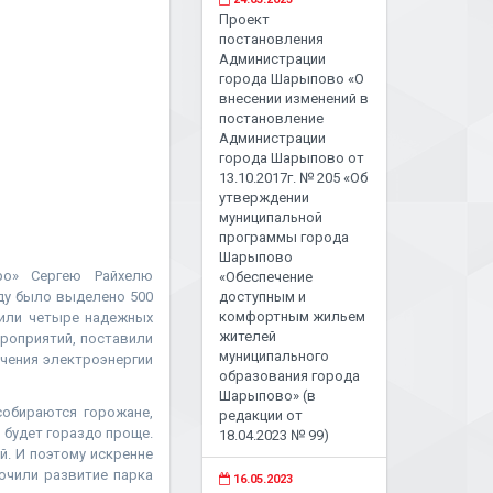
Проект
постановления
Администрации
города Шарыпово «О
внесении изменений в
постановление
Администрации
города Шарыпово от
13.10.2017г. № 205 «Об
утверждении
муниципальной
программы города
Шарыпово
ро» Сергею Райхелю
«Обеспечение
ду было выделено 500
доступным и
комфортным жильем
вили четыре надежных
жителей
роприятий, поставили
муниципального
чения электроэнергии
образования города
Шарыпово» (в
обираются горожане,
редакции от
 будет гораздо проще.
18.04.2023 № 99)
. И поэтому искренне
ючили развитие парка
16.05.2023