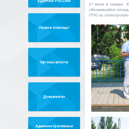
"ЕДИНАЯ РОССИЯ"
27 июня в сквере Б
обновившейся площад
ГРЭС за спонсорскую 
Нужна помощь!
Органы власти
Документы
Административные