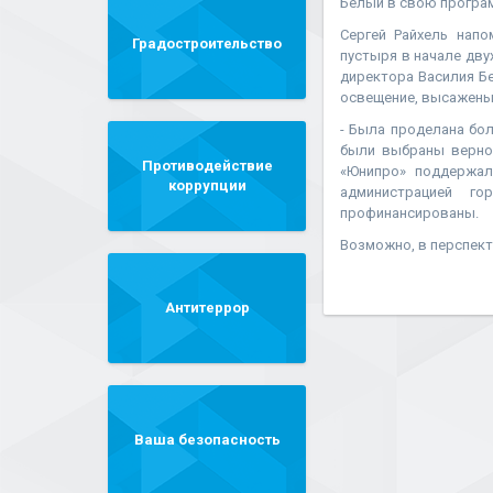
Белый в свою програ
Сергей Райхель нап
Градостроительство
пустыря в начале дву
директора Василия Б
освещение, высажены
- Была проделана бол
были выбраны верно
Противодействие
«Юнипро» поддержал
коррупции
администрацией г
профинансированы.
Возможно, в перспект
Антитеррор
Ваша безопасность