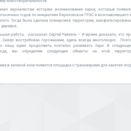
мму благотворительности.
омнил журналистам историю возникновения парка, который появил
хтысячных годов по инициативе Березовской ГРЭС и возглавлявшего 
елого. Тогда была сделана планировка территории, заасфальтирован
 деревья.
ьшая работа, - рассказал Сергей Райхель – И время доказало, что пр
. Сквер востребован горожанами, здесь всегда многолюдно. Поэт
о нашу идею продолжить поэтапно развивать парк. В следующе
орода, мы определим следующие объекты на этой территор
иве в зеленой зоне появится площадка с тренажерами для занятия спо