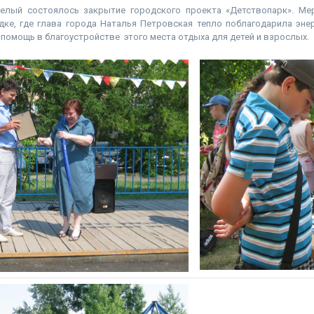
елый состоялось закрытие городского проекта «Детствопарк». Ме
ке, где глава города Наталья Петровская тепло поблагодарила эне
помощь в благоустройстве этого места отдыха для детей и взрослых.