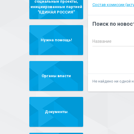
социальные проекты,
Состав комиссии (акту
инициированные партией
"ЕДИНАЯ РОССИЯ"
Поиск по новос
Нужна помощь!
Название
Органы власти
Не найдено ни одной 
Документы