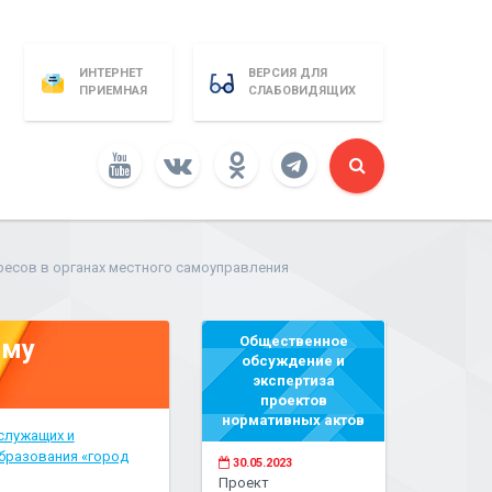
ИНТЕРНЕТ
ВЕРСИЯ ДЛЯ
ПРИЕМНАЯ
СЛАБОВИДЯЩИХ
есов в органах местного самоуправления
Общественное
ому
обсуждение и
экспертиза
проектов
нормативных актов
служащих и
бразования «город
30.05.2023
Проект