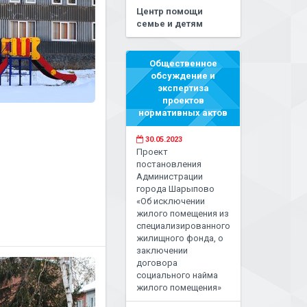
Центр помощи
семье и детям
Общественное
обсуждение и
экспертиза
проектов
нормативных актов
30.05.2023
Проект
постановления
Администрации
города Шарыпово
«Об исключении
жилого помещения из
специализированного
жилищного фонда, о
заключении
договора
социального найма
жилого помещения»