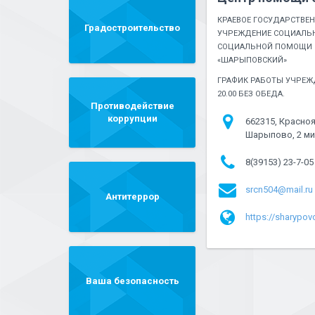
КРАЕВОЕ ГОСУДАРСТВЕ
Градостроительство
УЧРЕЖДЕНИЕ СОЦИАЛЬН
СОЦИАЛЬНОЙ ПОМОЩИ 
«ШАРЫПОВСКИЙ»
ГРАФИК РАБОТЫ УЧРЕЖД
20.00 БЕЗ ОБЕДА.
Противодействие
коррупции
662315, Красноя
Шарыпово, 2 ми
8(39153) 23-7-05
srcn504@mail.ru
Антитеррор
https://sharypovo
Ваша безопасность