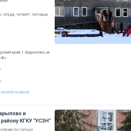
КИЙ».
, СРЕДА, ЧЕТВЕРГ, ПЯТНИЦА
рский край, г. Шарыпово, м-
 «Б»
0
u
n.socinfo.ru/about
арыпово и
району КГКУ "УСЗН"
ЕЛЕНИЕ ПО ГОРОДУ