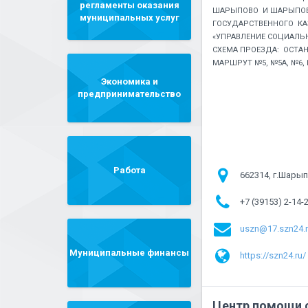
регламенты оказания
ШАРЫПОВО И ШАРЫПОВ
муниципальных услуг
ГОСУДАРСТВЕННОГО КА
«УПРАВЛЕНИЕ СОЦИАЛЬ
СХЕМА ПРОЕЗДА: ОСТА
МАРШРУТ №5, №5А, №6, 
Экономика и
предпринимательство
Работа
662314, г.Шарып
+7 (39153) 2-14-
uszn@17.szn24.
Муниципальные финансы
https://szn24.ru/
Центр помощи 