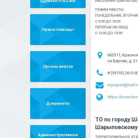
"ЕДИНАЯ РОССИЯ"
НАСЕЛЕНИЯ «ШАРЫПОВС
РЕЖИМ РАБОТЫ:
ПОНЕДЕЛЬНИК, ВТОРНИК
С 9:00 ДО 18:00
ПЕРЕРЫВ НА ОБЕД
Нужна помощь!
С 13:00 ДО 14:00
662311, Красноя
он Берлин, д. 21
Органы власти
8 (39153) 26-3-0
mycspsd@mail.r
https://kcson.kr
Документы
ТО по городу Ш
Шарыповскому 
Административные
ТЕРРИТОРИАЛЬНОЕ ОТД