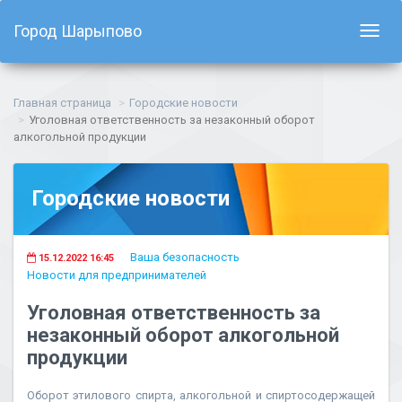
Город Шарыпово
Показ
навиг
Главная страница
Городские новости
Уголовная ответственность за незаконный оборот
алкогольной продукции
Городские новости
Ваша безопасность
15.12.2022 16:45
Новости для предпринимателей
Уголовная ответственность за
незаконный оборот алкогольной
продукции
Оборот этилового спирта, алкогольной и спиртосодержащей