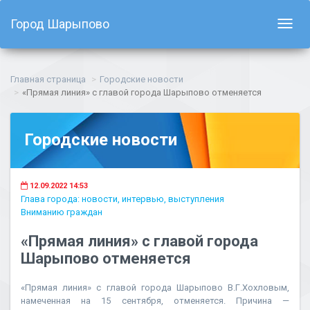
Город Шарыпово
Показ
навиг
Главная страница
Городские новости
«Прямая линия» с главой города Шарыпово отменяется
Городские новости
12.09.2022 14:53
Глава города: новости, интервью, выступления
Вниманию граждан
«Прямая линия» с главой города
Шарыпово отменяется
«Прямая линия» с главой города Шарыпово В.Г.Хохловым,
намеченная на 15 сентября, отменяется. Причина —