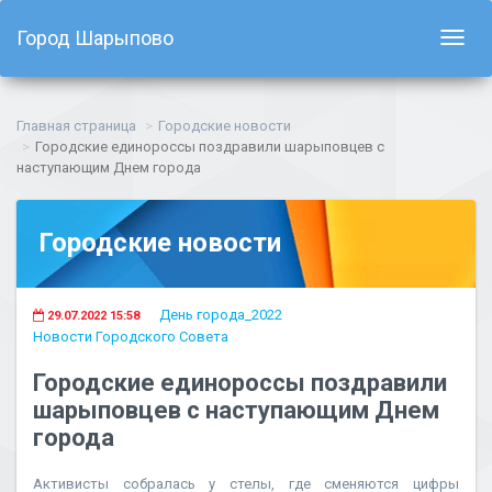
Город Шарыпово
Показ
навиг
Главная страница
Городские новости
Городские единороссы поздравили шарыповцев с
наступающим Днем города
Городские новости
День города_2022
29.07.2022 15:58
Новости Городского Совета
Городские единороссы поздравили
шарыповцев с наступающим Днем
города
Активисты собралась у стелы, где сменяются цифры