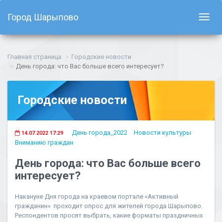
Город Шарыпово
Показ
навиг
Главная страница
Городские новости
День города: что Вас больше всего интересует?
Городские новости
День города_2022
Новости культуры
14.07.2022 17:29
Вниманию граждан
День города: что Вас больше всего
интересует?
Накануне Дня города на краевом портале «Активный
гражданин» проходит опрос для жителей города Шарыпово.
Респондентов просят выбрать, какие форматы праздничных