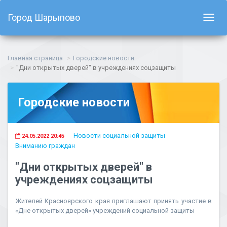
Город Шарыпово
Показ
навиг
Главная страница
Городские новости
"Дни открытых дверей" в учреждениях соцзащиты
Городские новости
Новости социальной защиты
24.05.2022 20:45
Вниманию граждан
"Дни открытых дверей" в
учреждениях соцзащиты
Жителей Красноярского края приглашают принять участие в
«Дне открытых дверей» учреждений социальной защиты