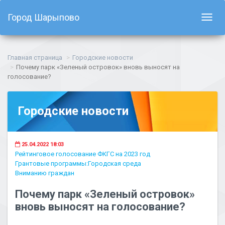
Город Шарыпово
Показ
навиг
Главная страница
Городские новости
Почему парк «Зеленый островок» вновь выносят на
голосование?
Городские новости
25.04.2022 18:03
Рейтинговое голосование ФКГС на 2023 год
Грантовые программы:Городская среда
Вниманию граждан
Почему парк «Зеленый островок»
вновь выносят на голосование?