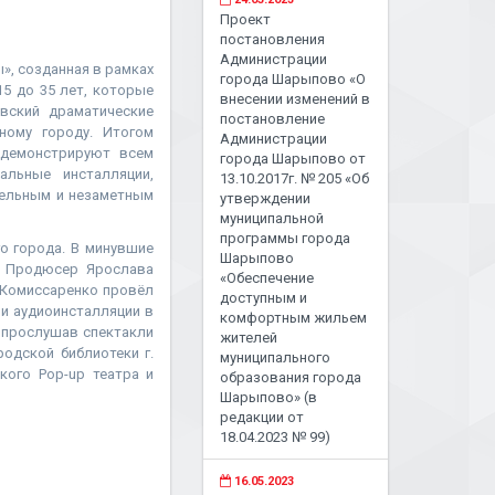
Проект
постановления
Администрации
», созданная в рамках
города Шарыпово «О
5 до 35 лет, которые
внесении изменений в
вский драматические
постановление
ному городу. Итогом
Администрации
одемонстрируют всем
города Шарыпово от
альные инсталляции,
13.10.2017г. № 205 «Об
тельным и незаметным
утверждении
муниципальной
программы города
го города. В минувшие
Шарыпово
. Продюсер Ярослава
«Обеспечение
 Комиссаренко провёл
доступным и
ли аудиоинсталляции в
комфортным жильем
 прослушав спектакли
жителей
одской библиотеки г.
муниципального
кого Pop-up театра и
образования города
Шарыпово» (в
редакции от
18.04.2023 № 99)
16.05.2023