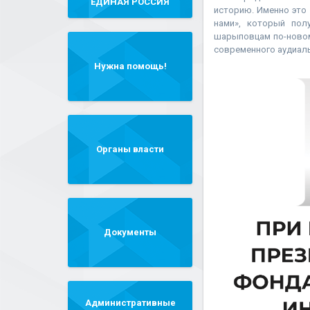
"ЕДИНАЯ РОССИЯ"
историю. Именно это
нами», который пол
шарыповцам по-новом
современного аудиаль
Нужна помощь!
Органы власти
Документы
Административные