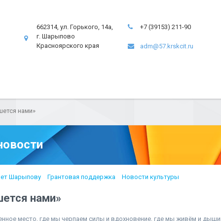
662314, ул. Горького, 14а,
+7 (39153) 211-90
г. Шарыпово
Красноярского края
adm@57.krskcit.ru
шется нами»
новости
лет Шарыпову
Грантовая поддержка
Новости культуры
шется нами»
енное место, где мы черпаем силы и вдохновение, где мы живём и дыши