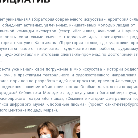
ет уникальная Лаборатория современного искусства «Территория силы
я объединит активных, увлечённых, инициативных молодых людей от 1
пытной команды экспертов (театр «Вспышка», Ачинский и Шарыпо
лизовать свои самые смелые творческие идеи, посвященные род
атории выступит Фестиваль «Территория силы», где участники пр
ультаты своего творчества: художественные работы, аудиовизу
ы, аудиоспектакли и итоговый спектакль-променад по достопримеча
.
оекта уже начали своё погружение в мир искусства и истории родно
и очные практикумы театрального и художественного направления
вила воркшоп по разработке идей арт-проектов, краевед Александр
 поделился знаниями об истории города. Особые впечатления подари
городской библиотеки. Молодые люди окунулись в богатый мир звука,
расноярского театра «Вспышка», «Семейные истори» Центральной гор
иси цифрового музея «Любовные письма» (проект санкт-петербургс
ого Центра «Площадь Мира»).