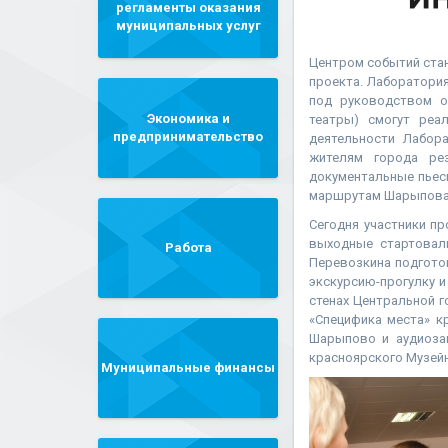
регламенты оказания
муниципальных услуг
Центром событий стан
проекта. Лаборатори
под руководством о
Экономика и
театры) смогут реа
предпринимательство
деятельности Лабор
жителям города рез
документальные пьес
маршрутам Шарыпова
Сегодня участники пр
выходные стартовал
Работа
Перевозкина подгото
экскурсию-прогулку и
стенах Центральной 
«Специфика места» к
Шарыпово и аудиозап
красноярского Музейн
Муниципальные финансы