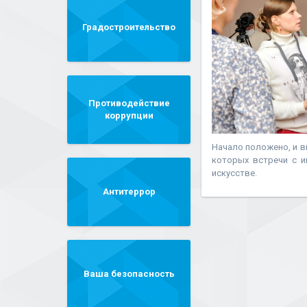
Градостроительство
Противодействие
коррупции
Начало положено, и 
которых встречи с и
искусстве.
Антитеррор
Ваша безопасность