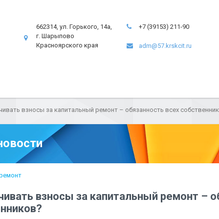
662314, ул. Горького, 14а,
+7 (39153) 211-90
г. Шарыпово
Красноярского края
adm@57.krskcit.ru
чивать взносы за капитальный ремонт – обязанность всех собственни
новости
ремонт
чивать взносы за капитальный ремонт – о
енников?