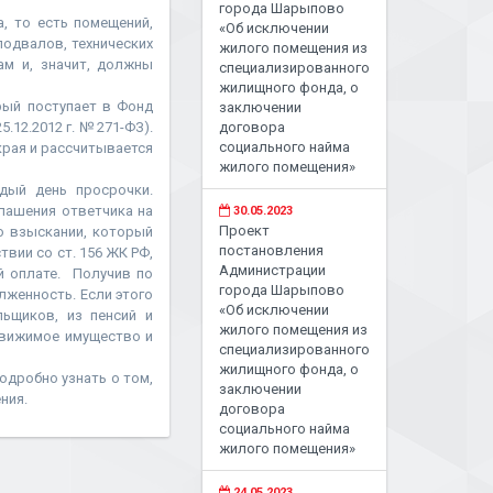
города Шарыпово
, то есть помещений,
«Об исключении
одвалов, технических
жилого помещения из
ам и, значит, должны
специализированного
жилищного фонда, о
рый поступает в Фонд
заключении
12.2012 г. № 271-ФЗ).
договора
социального найма
рая и рассчитывается
жилого помещения»
дый день просрочки.
лашения ответчика на
30.05.2023
Проект
 о взыскании, который
постановления
вии со ст. 156 ЖК РФ,
Администрации
й оплате. Получив по
города Шарыпово
лженность. Если этого
«Об исключении
ьщиков, из пенсий и
жилого помещения из
движимое имущество и
специализированного
жилищного фонда, о
одробно узнать о том,
заключении
ния.
договора
социального найма
жилого помещения»
24.05.2023