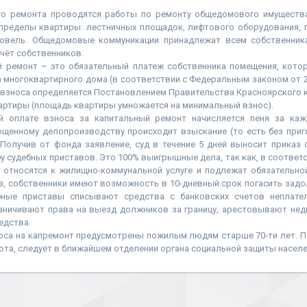
го ремонта проводятся работы по ремонту общедомового имущества
пределы квартиры: лестничных площадок, лифтового оборудования, п
ровель. Общедомовые коммуникации принадлежат всем собственник
чёт собственников.
й ремонт – это обязательный платеж собственника помещения, кото
 многоквартирного дома (в соответствии с Федеральным законом от 25.
взноса определяется Постановлением Правительства Красноярского к
вартиры (площадь квартиры умножается на минимальный взнос).
й оплате взноса за капитальный ремонт начисляется пеня за каж
ощенному делопроизводству происходит взыскание (то есть без приг
 Получив от фонда заявление, суд в течение 5 дней выносит приказ
у судебных приставов. Это 100% выигрышные дела, так как, в соответст
 относятся к жилищно-коммунальной услуге и подлежат обязательно
з, собственники имеют возможность в 10-дневный срок погасить задо
ебные приставы списывают средства с банковских счетов неплател
раничивают права на выезд должников за границу, арестовывают не
едства.
оса на капремонт предусмотрены пожилым людям старше 70-ти лет. П
гота, следует в ближайшем отделении органа социальной защиты населе