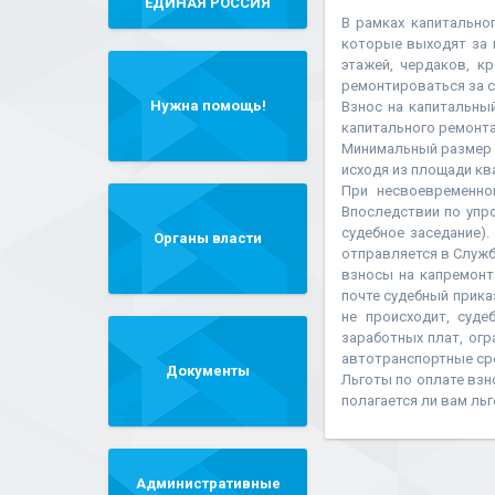
"ЕДИНАЯ РОССИЯ"
В рамках капитально
которые выходят за 
этажей, чердаков, к
ремонтироваться за с
Нужна помощь!
Взнос на капитальны
капитального ремонта
Минимальный размер 
исходя из площади к
При несвоевременно
Впоследствии по упр
судебное заседание).
Органы власти
отправляется в Служб
взносы на капремонт
почте судебный прика
не происходит, суд
заработных плат, ог
автотранспортные ср
Документы
Льготы по оплате взн
полагается ли вам ль
Административные