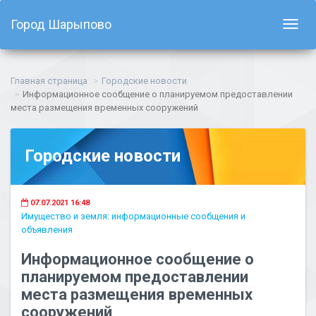
Город Шарыпово
Показ
навиг
Главная страница
Городские новости
Информационное сообщение о планируемом предоставлении
места размещения временных сооружений
Городские новости
07.07.2021 16:48
Имущество и земля: информационные сообщения и
объявления
Информационное сообщение о
планируемом предоставлении
места размещения временных
сооружений