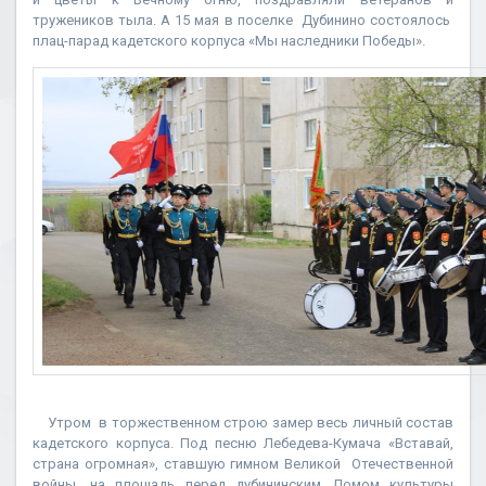
тружеников тыла. А 15 мая в поселке Дубинино состоялось
плац-парад кадетского корпуса «Мы наследники Победы».
Утром в торжественном строю замер весь личный состав
кадетского корпуса. Под песню Лебедева-Кумача «Вставай,
страна огромная», ставшую гимном Великой Отечественной
войны, на площадь перед дубининским Домом культуры