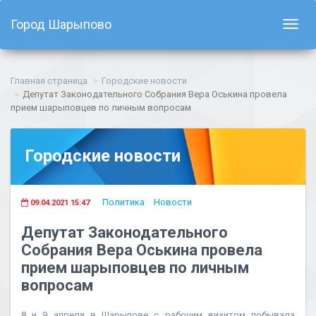
Город Шарыпово
Показ
навиг
Главная страница
Городские новости
Депутат Законодательного Собрания Вера Оськина провела
прием шарыповцев по личным вопросам
Городские новости
Политика
Новости
09.04.2021 15:47
Депутат Законодательного
Собрания Вера Оськина провела
прием шарыповцев по личным
вопросам
8 и 9 апреля в Шарыпове с рабочим визитом побывала