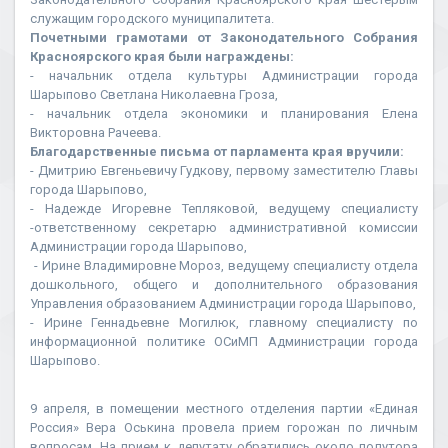
служащим городского муниципалитета.
Почетными грамотами от Законодательного Собрания
Красноярского края были награждены:
- начальник отдела культуры Администрации города
Шарыпово Светлана Николаевна Гроза,
- начальник отдела экономики и планирования Елена
Викторовна Рачеева.
Благодарственные письма от парламента края вручили:
- Дмитрию Евгеньевичу Гудкову, первому заместителю Главы
города Шарыпово,
- Надежде Игоревне Тепляковой, ведущему специалисту
-ответственному секретарю административной комиссии
Администрации города Шарыпово,
- Ирине Владимировне Мороз, ведущему специалисту отдела
дошкольного, общего и дополнительного образования
Управления образованием Администрации города Шарыпово,
- Ирине Геннадьевне Могилюк, главному специалисту по
информационной политике ОСиМП Администрации города
Шарыпово.
9 апреля, в помещении местного отделения партии «Единая
Россия» Вера Оськина провела прием горожан по личным
вопросам. На прием к депутату обратились около полутора