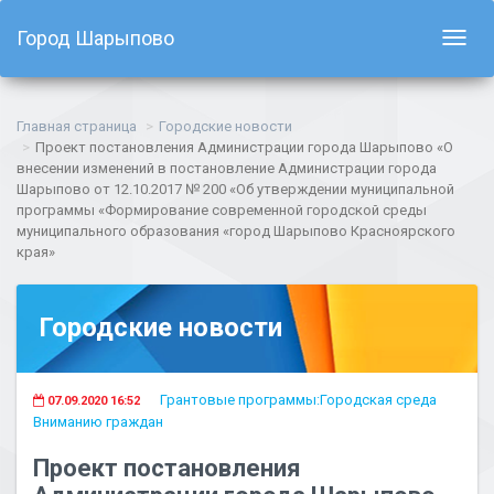
Город Шарыпово
Показ
навиг
Главная страница
Городские новости
Проект постановления Администрации города Шарыпово «О
внесении изменений в постановление Администрации города
Шарыпово от 12.10.2017 № 200 «Об утверждении муниципальной
программы «Формирование современной городской среды
муниципального образования «город Шарыпово Красноярского
края»
Городские новости
Грантовые программы:Городская среда
07.09.2020 16:52
Вниманию граждан
Проект постановления