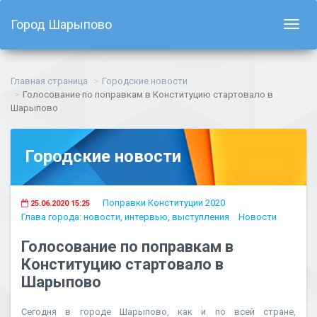
Город Шарыпово
Показ
навиг
Главная страница
Городские новости
Голосование по поправкам в Конституцию стартовало в
Шарыпово
Городские новости
Поправки Конституции 2020
25.06.2020 15:25
Глава города: новости, интервью, выступления
Новости
Голосование по поправкам в
Конституцию стартовало в
Шарыпово
Сегодня в городе Шарыпово, как и по всей стране,