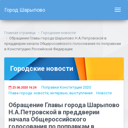
Город Шарыпово
Показ
навиг
Главная страница
Городские новости
Обращение Главы города Шарыпово Н.А.Петровской в
преддверии начала Общероссийского голосования по поправкам
в Конституцию Российской Федерации
Городские новости
Поправки Конституции 2020
23.06.2020 16:24
Глава города: новости, интервью, выступления
Новости
Обращение Главы города Шарыпово
Н.А.Петровской в преддверии
начала Общероссийского
голосования по поправкам в