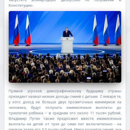
Конституцию.
Прямой угрозой демографическому будущему страны
президент назвал низкие доходы семей с детьми. С января те,
у кого доход не больше двух прожиточных минимумов на
человека, будут получать ежемесячные выплаты до
трехлетия ребенка – в среднем это около 11 тысяч рублей.
Владимир Путин также предложил ввести ежемесячные
выплаты на детей от трех до семи лет включительно - на
первом этапе это 5,5 тысяч рублей. Мера коснется семей, чьи