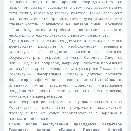
Владимир Путин вновь призвал сосредоточиться на
первичном звене, и завершить в этом году развертывание
сети фельдшерско-акушерских пунктов. Также президент
предложил изменить порядок приема в вузы по медицинским
специальностям с акцентом на целевой прием. Коснулся
глава государства и проблем с поставками лекарств:
необходимо отладить ситуацию с ввозом препаратов.
Еще одним резонансным предложением президента стала
всенародная дискуссия о необходимости переписать
Конституцию. Он предложил вынести на народное
обсуждение ряд поправок, не меняя Основной Закон на
новый. Одна из поправок, например, касается повышения
роли губернаторов, закрепления статуса и роли Госсовета в
Конституции. Федеральное Собрание должно получить
больше прав в формировании правительства. Нижней палате
Владимир Путин предложил доверить утверждение
председателя правительства и, по его представлению,
министров и вице-премьеров.
Хотя поправки не затрагивают фундаментальных основ
Конституции и могут быть утверждены парламентом,
президент все же хочет посоветоваться с народом и
провести голосование.
Сразу после выступления президента секретарь
Генсовета партии «Единая Россия» Андрей