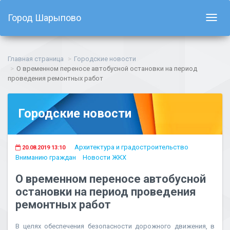
Город Шарыпово
Показ
навиг
Главная страница
Городские новости
О временном переносе автобусной остановки на период
проведения ремонтных работ
Городские новости
Архитектура и градостроительство
20.08.2019 13:10
Вниманию граждан
Новости ЖКХ
О временном переносе автобусной
остановки на период проведения
ремонтных работ
В целях обеспечения безопасности дорожного движения, в