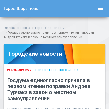
Город Шарыпово
Показ
навиг
Главная страница
Городские новости
Госдума единогласно приняла в первом чтении поправки
Андрея Турчака в закон о местном самоуправлении
Городские новости
Новости Городского Совета
17.05.2019 19:29
Госдума единогласно приняла в
первом чтении поправки Андрея
Турчака в закон о местном
самоуправлении
Государственная дума единогласно (397 депутатов – «за»,