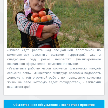
«Сейчас идет работа над специальной программой по
комплексному развитию сельских территорий, уже в
следующем году резко возрастет финансирование
социальной сферы села», - отметил Плотников.
«Увеличение рабочих часов коснется практически каждой
сельской семьи. Инициатива Минтруда способна подорвать
доверие к той огромной работе по повышению качества
жизни на селе, которую ведет государство», - заключил
парламентарий.
Общественное обсуждение и экспертиза проектов