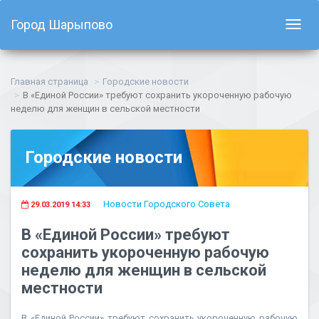
Город Шарыпово
Показ
навиг
Главная страница
Городские новости
В «Единой России» требуют сохранить укороченную рабочую
неделю для женщин в сельской местности
Городские новости
Новости Городского Совета
29.03.2019 14:33
В «Единой России» требуют
сохранить укороченную рабочую
неделю для женщин в сельской
местности
В «Единой России» требуют сохранить укороченную рабочую