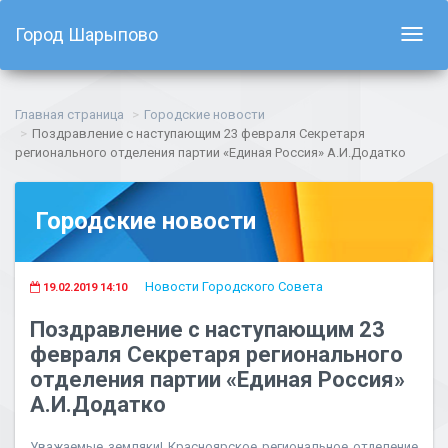
Город Шарыпово
Показ
навиг
Главная страница
Городские новости
Поздравление с наступающим 23 февраля Секретаря
регионального отделения партии «Единая Россия» А.И.Додатко
Городские новости
Новости Городского Совета
19.02.2019 14:10
Поздравление с наступающим 23
февраля Секретаря регионального
отделения партии «Единая Россия»
А.И.Додатко
Уважаемые земляки! Красноярское региональное отделение