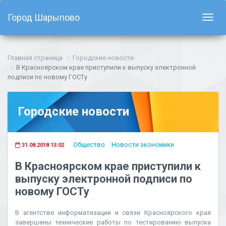
Город Шарыпово
Показ
навиг
Главная страница
Городские новости
В Красноярском крае приступили к выпуску электронной
подписи по новому ГОСТу
Городские новости
Общество
Новости экономики
31.08.2018 13:02
В Красноярском крае приступили к
выпуску электронной подписи по
новому ГОСТу
В агентстве информатизации и связи Красноярского края
завершены технические работы по тестированию выпуска