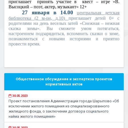
приглашает
принять участие в
квест – игре «В.
Высоцкий – поэт, актер, музыкант» 12+
27 января в 14.00
центральная детская
библиотека (2 м-он, д.10)
приглашает детей 0+ с
родителями на день веселых затей «Снежная – нежная
сказка зимы». Вы сможете умом потягаться,
настроением подзарядиться, вспомнить сказки о зиме,
познакомиться с новыми историями и приятно
провести время.
Общественное обсуждение и экспертиза проектов
нормативных актов
30.05.2023
Проект постановления Администрации города Шарыпово «Об
исключении жилого помещения из специализированного
жилищного фонда, о заключении договора социального
найма жилого помещения»
30.05.2023