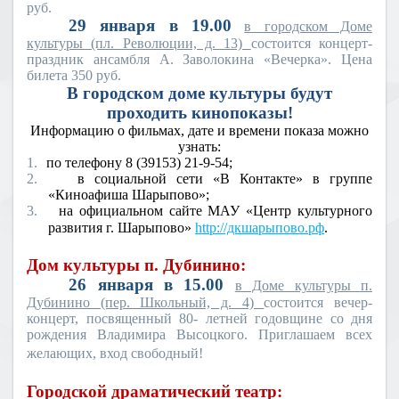
руб.
29 января в 19.00
в городском Доме
культуры (пл. Революции, д. 13)
состоится концерт-
праздник ансамбля А. Заволокина «Вечерка». Цена
билета 350 руб.
В городском доме культуры будут
проходить кинопоказы!
Информацию о фильмах, дате и времени показа можно
узнать:
1.
по телефону 8 (39153) 21-9-54;
2.
в социальной сети «В Контакте» в группе
«Киноафиша Шарыпово»;
3.
на официальном сайте МАУ «Центр культурного
развития г. Шарыпово»
http://дкшарыпово.рф
.
Дом культуры п. Дубинино:
26 января в 15.00
в Доме культуры п.
Дубинино (пер. Школьный, д. 4)
состоится вечер-
концерт, посвященный 80- летней годовщине со дня
рождения Владимира Высоцкого. Приглашаем всех
желающих, вход свободный!
Городской драматический театр: