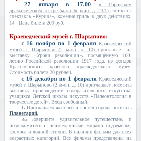
27 января в 17.00
в Городском
драматическом театре (м-он Берлин, д. 23/1)
состоится
спектакль «Курица», комедия-гриль в двух действиях.
14+ Цена билета 200 руб.
Краеведческий музей г. Шарыпово:
с 16 ноября по 1 февраля
Краеведческий
музей г. Шарыпово (2 м-он, д. 10)
приглашает на
выставку
«Уроки революции»
, посвящённую 100-
летию Российской революции 1917 года,
из фондов
Красноярского краевого краеведческого музея.
Стоимость билета 20 рублей.
с 16 декабря по 1 февраля
Краеведческий
музей г. Шарыпово (2 м-он, д. 10)
приглашает посетить
выставку произведений изобразительного искусства,
учащихся Детской школы искусств «Палеонтология в
творчестве детей». Вход свободный.
1.
Приглашаем жителей и гостей города посетить
Планетарий.
овершите удивительное путешествие, и
Вы с
познакомитесь с неизведанными мирами подземелья,
космоса и водной стихии. В наличии фильмы для всех
возрастных категорий. Все фильмы представлены на