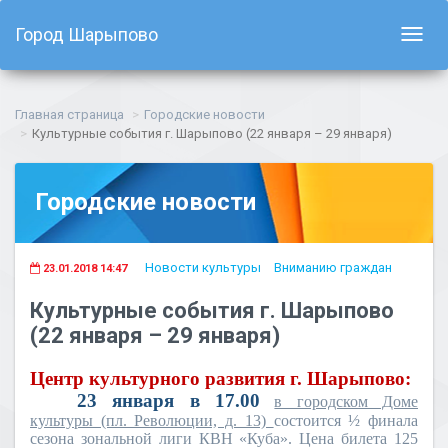
Город Шарыпово
Показ
навиг
Главная страница
Городские новости
Культурные события г. Шарыпово (22 января – 29 января)
Городские новости
Новости культуры
Вниманию граждан
23.01.2018 14:47
Культурные события г. Шарыпово
(22 января – 29 января)
Центр культурного развития г. Шарыпово:
23 января в 17.00
в городском Доме
культуры (пл. Революции, д. 13)
состоится ½ финала
сезона зональной лиги КВН «Куба». Цена билета 125