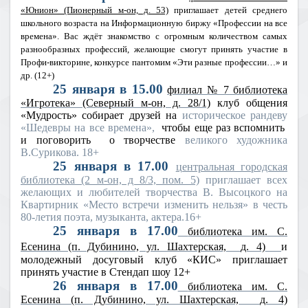
«Юнион» (Пионерный м-он, д. 53)
приглашает детей среднего
школьного возраста на Информационную биржу «Профессии на все
времена». Вас ждёт знакомство с огромным количеством самых
разнообразных профессий, желающие смогут принять участие в
Профи-викторине, конкурсе пантомим «Эти разные профессии…» и
др. (12+)
25 января в 15.00
филиал № 7 библиотека
«Игротека» (Северный м-он, д. 28/1)
клуб общения
«Мудрость» собирает друзей на
историческое рандеву
«Шедевры на все времена»,
чтобы еще раз вспомнить
и поговорить
о творчестве
великого художника
В.Сурикова. 18+
25 января в 17.00
центральная городская
библиотека (2 м-он, д 8/3, пом. 5)
приглашает всех
желающих и любителей творчества В. Высоцкого на
Квартирник «Место встречи изменить нельзя» в честь
80-летия поэта, музыканта, актера.16+
25 января в 17.00
библиотека им. С.
Есенина (п. Дубинино, ул. Шахтерская,
д. 4)
и
молодежный досуговый клуб «КИС» приглашает
принять участие в Стендап шоу 12+
26 января в 17.00
библиотека им. С.
Есенина (п. Дубинино, ул. Шахтерская,
д. 4)