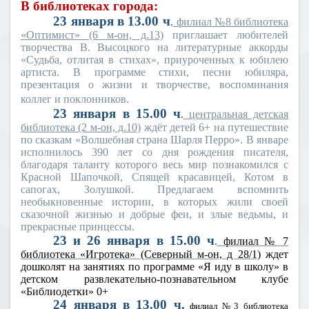
В библиотеках города:
23 января в 13.00 ч
.
филиал №8 библиотека
«Оптимист» (6 м-он, д.13)
приглашает любителей
творчества В. Высоцкого на литературные аккорды
«Судьба, отлитая в стихах», приуроченных к юбилею
артиста. В программе стихи, песни юбиляра,
презентация о жизни и творчестве, воспоминания
коллег и поклонников.
23 января в 15.00 ч
.
центральная детская
библиотека (2 м-он, д.10)
ждёт детей 6+ на путешествие
по сказкам «Волшебная страна Шарля Перро». В январе
исполнилось 390 лет со дня рождения писателя,
благодаря таланту которого весь мир познакомился с
Красной Шапочкой, Спящей красавицей, Котом в
сапогах, Золушкой. Предлагаем вспомнить
необыкновенные истории, в которых жили своей
сказочной жизнью и добрые феи, и злые ведьмы, и
прекрасные принцессы.
23 и 26 января в 15.00 ч
.
филиал № 7
библиотека «Игротека» (Северный м-он, д 28/1)
ждет
дошколят на занятиях по программе «Я иду в школу» в
детском развлекательно-познавательном клубе
«Библиодетки» 0+
24 января в 13.00 ч.
филиал №3 библиотека