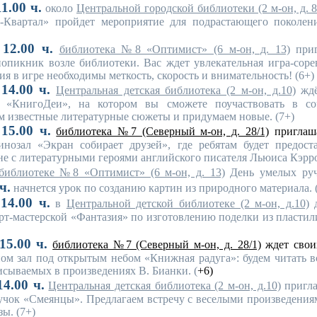
1.00 ч.
около
Центральной городской библиотеки (2 м-он, д. 8
-Квартал» пройдет мероприятие для подрастающего поколе
12.00 ч.
библиотека №8 «Оптимист» (6 м-он, д. 13)
приг
опикник возле библиотеки. Вас ждет увлекательная игра-соре
ия в игре необходимы меткость, скорость и внимательность! (6+)
14.00 ч.
Центральная детская библиотека (2 м-он, д.10)
ждё
ье «КнигоДеи», на котором вы сможете поучаствовать в с
 известные литературные сюжеты и придумаем новые. (7+)
в
15.00 ч.
библиотека №7 (Северный м-он, д. 28/1)
приглаш
инозал «Экран собирает друзей», где ребятам будет предост
ане с литературными героями английского писателя
Льюиса Кэрро
библиотеке №8 «Оптимист» (6 м-он, д. 13)
День умелых руч
ч.
начнется урок по созданию картин из природного материала. 
14.00 ч.
в
Центральной детской библиотеке (2 м-он, д.10)
д
арт-мастерской «Фантазия» по изготовлению поделки из пласти
15.00 ч.
библиотека №7 (Северный м-он, д. 28/1)
ждет свои
ом зал под открытым небом «Книжная радуга»: будем читать в
сываемых в произведениях В. Бианки. (
+6)
4.00 ч.
Центральная детская библиотека (2 м-он, д.10)
пригла
учок «Смеянцы». Предлагаем встречу с веселыми произведения
ы. (7+)