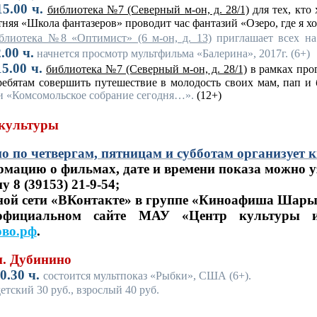
5.00 ч.
библиотека №7 (Северный м-он, д. 28/1)
для тех, кто 
тняя «Школа фантазеров» проводит час фантазий «Озеро, где я х
блиотека №8 «Оптимист» (6 м-он, д. 13)
приглашает всех на
.00 ч.
начнется просмотр мультфильма «Балерина», 2017г. (6+)
5.00 ч.
библиотека №7 (Северный м-он, д. 28/1)
в рамках про
ребятам совершить путешествие в молодость своих мам, пап и
и «Комсомольское собрание сегодня…».
(12+)
 культуры
о по четвергам, пятницам и субботам организует 
мацию о фильмах, дате и времени показа можно у
у 8 (39153) 21-9-54;
ной сети «ВКонтакте» в группе «Киноафиша Шары
официальном сайте МАУ «Центр культуры 
во.рф
.
п. Дубинино
0.30 ч.
состоится мультпоказ «Рыбки», США (6+).
етский 30 руб., взрослый 40 руб.