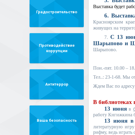
5. Выставк
Выставка будет рабо
Градостроительство
6. Выставк
Красноярским крае
живущих на террито
С 13 и
7.
Шарыпово и Ш
Противодействие
Шарыпово.
коррупции
Пон.-пят. 10.00 – 18
Тел..: 23-1-68. Мы 
Антитеррор
Ждем Вас по адресу:
В библиотеках 
13 июня
в
работу Кнгижкина б
13 июня в 
Ваша безопасность
литературную игру
рифму, ведь играть 