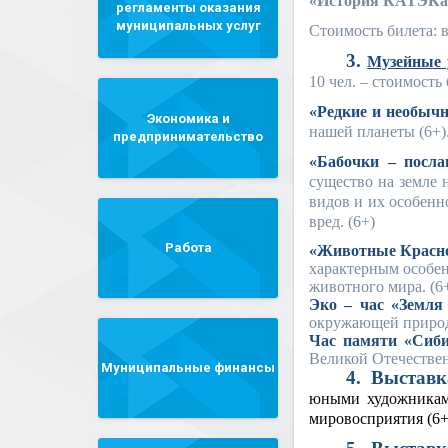
«История КАТЭКа
регламенты оказания
муниципальных услуг
Стоимость билета: в
3.
Музейные 
10 чел. – стоимость 
«Редкие и необы
Экономика и
нашей планеты (6+)
предпринимательство
«Бабочки – посла
существо на земле 
видов и их особенн
вред. (6+)
Работа
«Животные Красно
характерным особен
животного мира. (6
Эко – час «Земля
окружающей природе
Час памяти «Сиби
Великой Отечествен
Муниципальные финансы
4. Выставк
юными художниками
мировосприятия (6+)