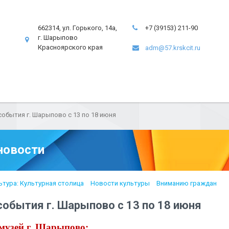
662314, ул. Горького, 14а,
+7 (39153) 211-90
г. Шарыпово
Красноярского края
adm@57.krskcit.ru
обытия г. Шарыпово с 13 по 18 июня
новости
ьтура: Культурная столица
Новости культуры
Вниманию граждан
обытия г. Шарыпово с 13 по 18 июня
музей г. Шарыпово: