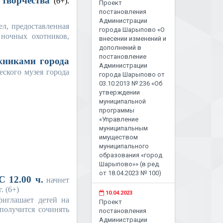
 творчества
(6+).
Проект
постановления
Администрации
ел, предоставленная
города Шарыпово «О
 ночных охотников,
внесении изменений и
дополнений в
постановление
жниками города
Администрации
еского музея города
города Шарыпово от
03.10.2013 № 236 «Об
утверждении
муниципальной
программы
«Управление
муниципальным
имуществом
муниципального
образования «город
Шарыпово»» (в ред.
от 18.04.2023 № 100)
С 12.00 ч.
начнет
. (6+)
10.04.2023
иглашает детей на
Проект
получится сочинять
постановления
Администрации