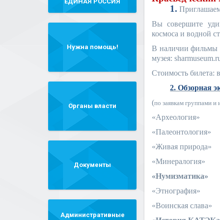
"ЕДИНАЯ РОССИЯ"
1.
Приглашаем
Вы совершите удив
космоса и водной с
Нужна помощь!
В наличии фильмы д
музея: sharmuseum.ru
Стоимость билета: в
2. Обзорная э
(
по заявкам группами и
Органы власти
«Археология»
«Палеонтология»
«Живая природа»
«Минералогия»
Документы
«Нумизматика»
«Этнография»
«Воинская слава»
Административные