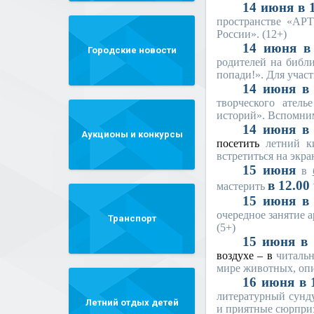
14 июня в 1
пространстве «АРТ
России». (12+)
14 июня в 
Городские новости
родителей на библи
попади!». Для участ
14 июня в 
творческого ател
историй». Вспомним
14
июня
Аукционы и конкурсы
посетить
летний к
встретиться на экр
15 июня
в
в 12.00 
мастерить
15 июня в 
очередное занятие 
Транспорт
(5+)
15 июня в 
воздухе – в
читальн
мире животных, опи
16 июня в 1
литературный сунд
Летний отдых детей
и приятные сюрприз