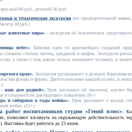
»
зрослый-90 руб., детский-50 руб.
уроки и тематические экскурсии
(по предварительной заявке
билета 30 руб.)
чные животные мира»
- экскурсия об экзотических представит
.
нницы небес»
. Бабочка одно из красивейших созданий при
не сложено столько легенд, преданий и мифов. Экскурсия расск
остях, а также о том, какую пользу оказывают человеку, и может
ярского края».
Экскурсия рассказывает о делении Красноярско
ностям флоры и фауны. Дается описание каждой из них, и опис
+)
 - наш дом родной».
Урок расскажет об экологии, научит бе
 и сохранить ее для будущего поколения. (6+)
рь и сибиряки в годы войны».
Урок расскажет о вкладе си
ной войне. (12+)
а работ воспитанников студии «Гений плюс»
.
Кар
, позволяют взглянуть на окружающую действительность чер
. Выставка будет работать до 23 июня.