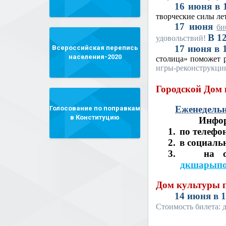
16 июня в 1
творческие силы ле
17 июня
би
В 12
удовольствий!
17 июня в 1
Всероссийская перепись
населения-2020
столица» поможет 
игры-реконструкци
Городской Дом
Еженедельн
Голосование по поправкам
в Конституцию
Инфор
1.
по телефон
2.
в социаль
3.
на 
дкшарыпо
Дом культуры 
14 июня в 1
Стоимость билета: д