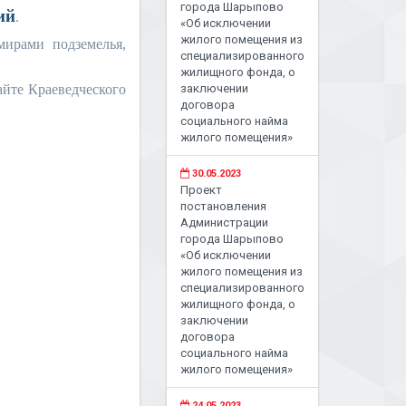
города Шарыпово
ий
.
«Об исключении
жилого помещения из
мирами подземелья,
специализированного
жилищного фонда, о
айте Краеведческого
заключении
договора
социального найма
жилого помещения»
30.05.2023
Проект
постановления
Администрации
города Шарыпово
«Об исключении
жилого помещения из
специализированного
жилищного фонда, о
заключении
договора
социального найма
жилого помещения»
24.05.2023