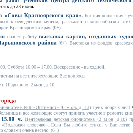
а работ учеников Центра детского технического
тать до 23 июня.
а «Совы Красноярского края».
Богатая коллекция чуч
вым краеведческим музеем, расскажет о многообразии этих
рии Красноярского края. (0+)
юня
выставка картин, созданных худо
начнет работу
арыповского района
(6+). Выставка из фондов краеведч
.00. Суббота 10.00 – 17.00. Воскресение - выходной.
ответим на все интересующие Вас вопросы.
 г. Шарыпово, 2 м-он, д.10.
города
библиотеке №8 «Оптимист» (6 м-он, д. 13)
День добрых дел!
ольница и все желающие смогут принять участие в ремонте книг
15.00 ч.
Центральная детская библиотека (2 м-он, д.10)
пр
 «Подскажи словечко». Если Вы любите стихи, у Вас легко 
со словами очень весело. (6+)