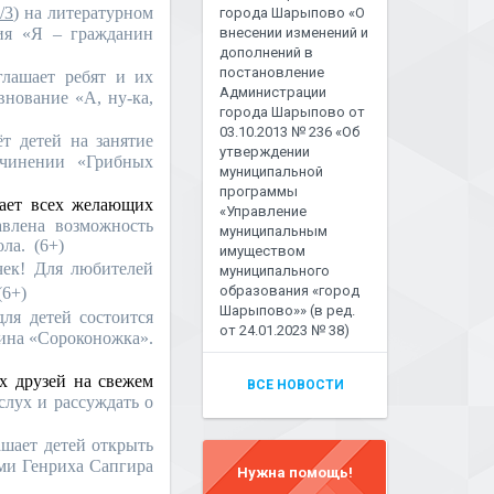
/3)
на литературном
города Шарыпово «О
ния «Я – гражданин
внесении изменений и
дополнений в
постановление
лашает ребят и их
Администрации
внование «А, ну-ка,
города Шарыпово от
03.10.2013 № 236 «Об
т детей на занятие
утверждении
очинении «Грибных
муниципальной
программы
ает всех желающих
«Управление
авлена возможность
муниципальным
ла.
(6+)
имуществом
ек! Для любителей
муниципального
образования «город
(6+)
Шарыпово»» (в ред.
ля детей состоится
от 24.01.2023 № 38)
лина «Сороконожка».
х друзей на свежем
ВСЕ НОВОСТИ
слух и рассуждать о
шает детей открыть
ми Генриха Сапгира
Нужна помощь!