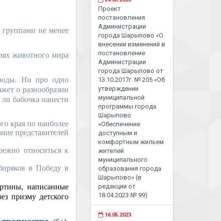
Проект
постановления
Администрации
, группами не менее
города Шарыпово «О
внесении изменений в
постановление
елях животного мира
Администрации
города Шарыпово от
роды. Ни про одно
13.10.2017г. № 205 «Об
утверждении
ажет о разнообразии
муниципальной
 ли бабочка нанести
программы города
Шарыпово
го края по наиболее
«Обеспечение
ание представителей
доступным и
комфортным жильем
режно относиться к
жителей
муниципального
биряков в Победу в
образования города
Шарыпово» (в
тины, написанные
редакции от
18.04.2023 № 99)
ез призму детского
16.05.2023