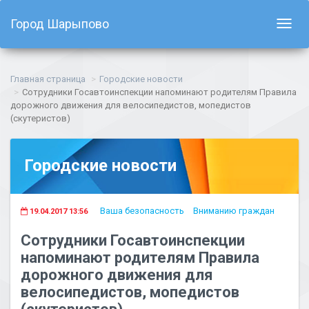
Город Шарыпово
Показ
навиг
Главная страница
Городские новости
Сотрудники Госавтоинспекции напоминают родителям Правила
дорожного движения для велосипедистов, мопедистов
(скутеристов)
Городские новости
Ваша безопасность
Вниманию граждан
19.04.2017 13:56
Сотрудники Госавтоинспекции
напоминают родителям Правила
дорожного движения для
велосипедистов, мопедистов