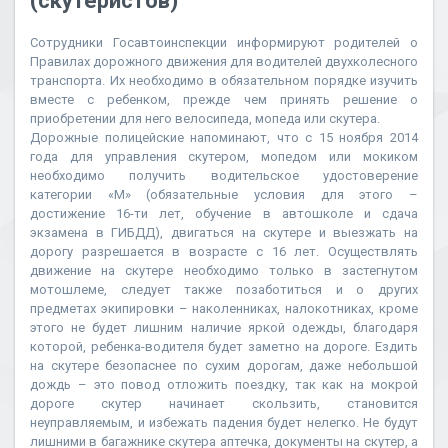
(скутеристов)
Сотрудники Госавтоинспекции информируют родителей о
Правилах дорожного движения для водителей двухколесного
транспорта. Их необходимо в обязательном порядке изучить
вместе с ребенком, прежде чем принять решение о
приобретении для него велосипеда, мопеда или скутера.
Дорожные полицейские напоминают, что с 15 ноября 2014
года для управления скутером, мопедом или мокиком
необходимо получить водительское удостоверение
категории «М» (обязательные условия для этого –
достижение 16-ти лет, обучение в автошколе и сдача
экзамена в ГИБДД), двигаться на скутере и выезжать на
дорогу разрешается в возрасте с 16 лет. Осуществлять
движение на скутере необходимо только в застегнутом
мотошлеме, следует также позаботиться и о других
предметах экипировки – наколенниках, налокотниках, кроме
этого не будет лишним наличие яркой одежды, благодаря
которой, ребенка-водителя будет заметно на дороге. Ездить
на скутере безопаснее по сухим дорогам, даже небольшой
дождь – это повод отложить поездку, так как на мокрой
дороге скутер начинает скользить, становится
неуправляемым, и избежать падения будет нелегко. Не будут
лишними в багажнике скутера аптечка, документы на скутер, а