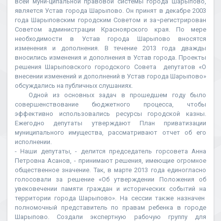
всей муни-ципальной правовой системы города Шарыпово,
является Устав города Шарыпово. Он принят в декабре 2003
года Шарыповским городским Советом и за¬регистрирован
Советом администрации Красноярского края. По мере
необходимости в Устав города Шарыпово вносятся
изменения и дополнения. В течение 2013 года дважды
вносились изменения и дополнения в Устав города. Проекты
решения Шарыповского городского Совета депутатов «О
внесении изменений и дополнений в Устав города Шарыпово»
обсуждались на публичных слушаниях.
Одной из основных задач в прошедшем году было
совершенствование бюджетного процесса, чтобы
эффективно использовались ресурсы городской казны.
Ежегодно депутаты утверждают План приватизации
муниципального имущества, рассматривают отчет об его
исполнении.
- Наши депутаты, - делится председатель горсовета Анна
Петровна Асанов, - принимают решения, имеющие огромное
общественное значение. Так, в марте 2013 года единогласно
голосовали за решение «Об утверждении Положения об
увековечении памяти граждан и исторических событий на
территории города Шарыпово». На сессии также назначен
полномочный представитель по правам ребенка в городе
Шарыпово. Создали экспертную рабочую группу для