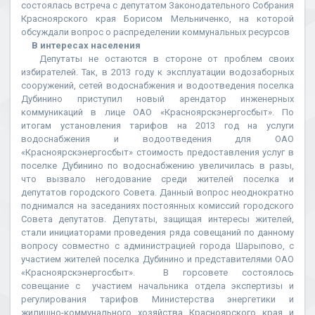
состоялась встреча с депутатом Законодательного Собрания
Красноярского края Борисом Мельниченко, на которой
обсуждали вопрос о распределении коммунальных ресурсов
В интересах населения
Депутаты не остаются в стороне от проблем своих
избирателей. Так, в 2013 году к эксплуатации водозаборных
сооружений, сетей водоснабжения и водоотведения поселка
Дубинино приступил новый арендатор инженерных
коммуникаций в лице ОАО «Красноярскэнергосбыт». По
итогам установления тарифов на 2013 год на услуги
водоснабжения и водоотведения для ОАО
«Красноярскэнергосбыт» стоимость предоставления услуг в
поселке Дубинино по водоснабжению увеличилась в разы,
что вызвало негодование среди жителей поселка и
депутатов городского Совета. Данный вопрос неоднократно
поднимался на заседаниях постоянных комиссий городского
Совета депутатов. Депутаты, защищая интересы жителей,
стали инициаторами проведения ряда совещаний по данному
вопросу совместно с администрацией города Шарыпово, с
участием жителей поселка Дубинино и представителями ОАО
«Красноярскэнергосбыт». В горсовете состоялось
совещание с участием начальника отдела экспертизы и
регулирования тарифов Министерства энергетики и
жилищно-коммунального хозяйства Красноярского края и