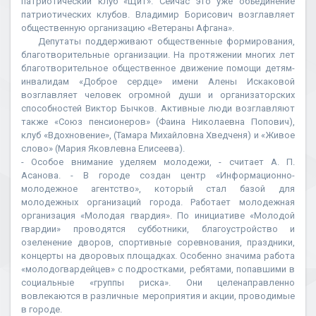
патриотический клуб «Щит». Сейчас это уже объединение
патриотических клубов. Владимир Борисович возглавляет
общественную организацию «Ветераны Афгана».
Депутаты поддерживают общественные формирования,
благотворительные организации. На протяжении многих лет
благотворительное общественное движение помощи детям-
инвалидам «Доброе сердце» имени Алены Искаковой
возглавляет человек огромной души и организаторских
способностей Виктор Бычков. Активные люди возглавляют
также «Союз пенсионеров» (Фаина Николаевна Попович),
клуб «Вдохновение», (Тамара Михайловна Хведченя) и «Живое
слово» (Мария Яковлевна Елисеева).
- Особое внимание уделяем молодежи, - считает А. П.
Асанова. - В городе создан центр «Информационно-
молодежное агентство», который стал базой для
молодежных организаций города. Работает молодежная
организация «Молодая гвардия». По инициативе «Молодой
гвардии» проводятся субботники, благоустройство и
озеленение дворов, спортивные соревнования, праздники,
концерты на дворовых площадках. Особенно значима работа
«молодогвардейцев» с подростками, ребятами, попавшими в
социальные «группы риска». Они целенаправленно
вовлекаются в различные мероприятия и акции, проводимые
в городе.