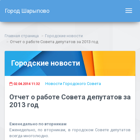
Город Шарыпово
Показ
навиг
Главная страница
Городские новости
Отчет о работе Совета депутатов за 2013 год
Городские новости
Новости Городского Совета
02.04.2014 11:32
Отчет о работе Совета депутатов за
2013 год
Еженедель
но по вторникам
Еженедельно, по вторникам, в городском Совете депутатов
всегда многолюдно.