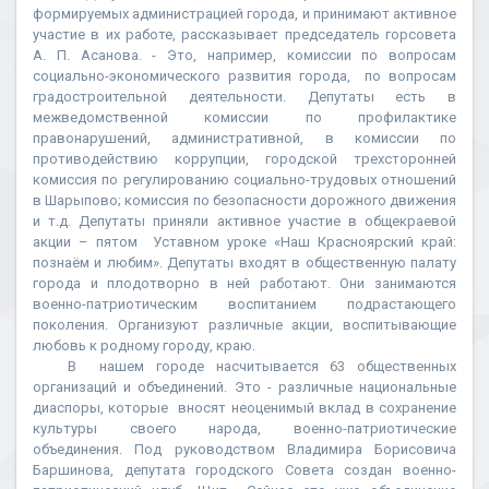
формируемых администрацией города, и принимают активное
участие в их работе, рассказывает председатель горсовета
А. П. Асанова. - Это, например, комиссии по вопросам
социально-экономического развития города, по вопросам
градостроительной деятельности. Депутаты есть в
межведомственной комиссии по профилактике
правонарушений, административной, в комиссии по
противодействию коррупции, городской трехсторонней
комиссия по регулированию социально-трудовых отношений
в Шарыпово; комиссия по безопасности дорожного движения
и т.д. Депутаты приняли активное участие в общекраевой
акции – пятом Уставном уроке «Наш Красноярский край:
познаём и любим». Депутаты входят в общественную палату
города и плодотворно в ней работают. Они занимаются
военно-патриотическим воспитанием подрастающего
поколения. Организуют различные акции, воспитывающие
любовь к родному городу, краю.
В нашем городе насчитывается 63 общественных
организаций и объединений. Это - различные национальные
диаспоры, которые вносят неоценимый вклад в сохранение
культуры своего народа, военно-патриотические
объединения. Под руководством Владимира Борисовича
Баршинова, депутата городского Совета создан военно-