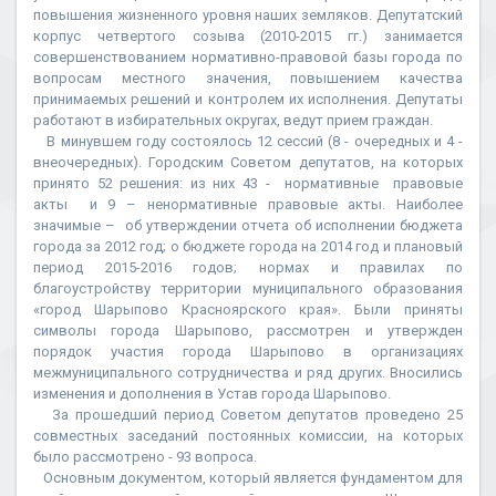
повышения жизненного уровня наших земляков. Депутатский
корпус четвертого созыва (2010-2015 гг.) занимается
совершенствованием нормативно-правовой базы города по
вопросам местного значения, повышением качества
принимаемых решений и контролем их исполнения. Депутаты
работают в избирательных округах, ведут прием граждан.
В минувшем году состоялось 12 сессий (8 - очередных и 4 -
внеочередных). Городским Советом депутатов, на которых
принято 52 решения: из них 43 - нормативные правовые
акты и 9 – ненормативные правовые акты. Наиболее
значимые – об утверждении отчета об исполнении бюджета
города за 2012 год; о бюджете города на 2014 год и плановый
период 2015-2016 годов; нормах и правилах по
благоустройству территории муниципального образования
«город Шарыпово Красноярского края». Были приняты
символы города Шарыпово, рассмотрен и утвержден
порядок участия города Шарыпово в организациях
межмуниципального сотрудничества и ряд других. Вносились
изменения и дополнения в Устав города Шарыпово.
За прошедший период Советом депутатов проведено 25
совместных заседаний постоянных комиссии, на которых
было рассмотрено - 93 вопроса.
Основным документом, который является фундаментом для