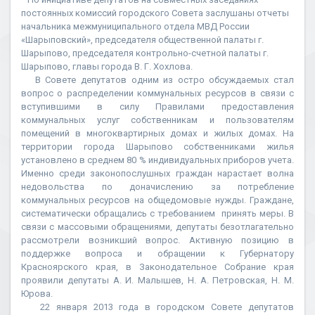
постоянных комиссий городского Совета заслушаны отчеты
начальника межмуниципального отдела МВД России
«Шарыповский», председателя общественной палаты г.
Шарыпово, председателя контрольно-счетной палаты г.
Шарыпово, главы города В. Г. Хохлова.
В Совете депутатов одним из остро обсуждаемых стал
вопрос о распределении коммунальных ресурсов в связи с
вступившими в силу Правилами предоставления
коммунальных услуг собственникам и пользователям
помещений в многоквартирных домах и жилых домах. На
территории города Шарыпово собственниками жилья
установлено в среднем 80 % индивидуальных приборов учета.
Именно среди законопослушных граждан нарастает волна
недовольства по доначислению за потребление
коммунальных ресурсов на общедомовые нужды. Граждане,
систематически обращались с требованием принять меры. В
связи с массовыми обращениями, депутаты безотлагательно
рассмотрели возникший вопрос. Активную позицию в
поддержке вопроса и обращении к Губернатору
Красноярского края, в Законодательное Собрание края
проявили депутаты А. И. Малышев, Н. А. Петровская, Н. М.
Юрова.
22 января 2013 года в городском Совете депутатов