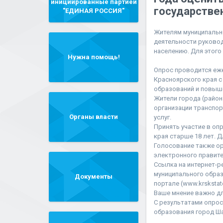
инициированные партией
государстве
"ЕДИНАЯ РОССИЯ"
Жителям муниципальн
деятельности руковод
населению. Для этого 
Нужна помощь!
Опрос проводится еже
Красноярского края 
образований и повыш
Жители города (район
организации транспо
Органы власти
услуг.
Принять участие в о
края старше 18 лет. 
Голосование также о
электронного правите
Ссылка на интернет-р
муниципального образ
Документы
портале (www.krskstat
Ваше мнение важно дл
С результатами опрос
образования город Ш