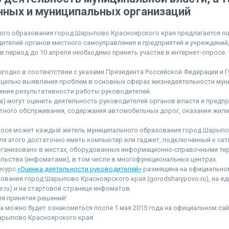
нных и муниципальных организаций
ого образования город Шарыпово Красноярского края предлагается о
ителей органов местного самоуправления и предприятий и учреждений
в период до 10 апреля необходимо принять участие в интернет-опросе.
годно в соответствии с указами Президента Российской Федерации и 
с целью выявления проблем в основных сферах жизнедеятельности мун
ения результативности работы руководителей.
а) могут оценить деятельность руководителей органов власти и предпр
ртного обслуживания, содержания автомобильных дорог, оказания жи
просе может каждый житель муниципального образования город Шарып
Для этого достаточно иметь компьютер или гаджет, подключенный к сети
рганизовано в местах, оборудованных информационно-справочными те
льства (инфоматами), в том числе в многофункциональных центрах.
есурс
«Оценка деятельности руководителей»
размещена на официальном
ования город Шарыпово Красноярского края (gorodsharypovo.ru), на е
e.ru) и на стартовой странице инфоматов.
я принятия решений!
а можно будет ознакомиться после 1 мая 2015 года на официальном са
арыпово Красноярского края.