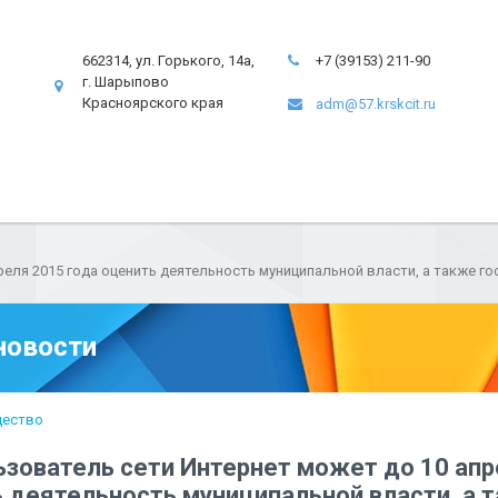
662314, ул. Горького, 14а,
+7 (39153) 211-90
г. Шарыпово
Красноярского края
adm@57.krskcit.ru
еля 2015 года оценить деятельность муниципальной власти, а также г
новости
ество
зователь сети Интернет может до 10 апр
ь деятельность муниципальной власти, а 