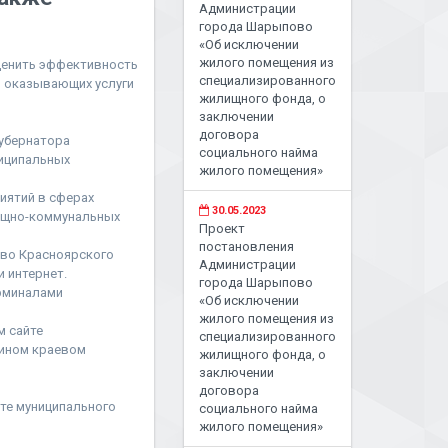
Администрации
города Шарыпово
«Об исключении
жилого помещения из
ценить эффективность
специализированного
, оказывающих услуги
жилищного фонда, о
заключении
договора
Губернатора
социального найма
иципальных
жилого помещения»
иятий в сферах
30.05.2023
лищно-коммунальных
Проект
постановления
ово Красноярского
Администрации
 интернет.
города Шарыпово
рминалами
«Об исключении
жилого помещения из
 сайте
специализированного
дином краевом
жилищного фонда, о
заключении
договора
йте муниципального
социального найма
жилого помещения»