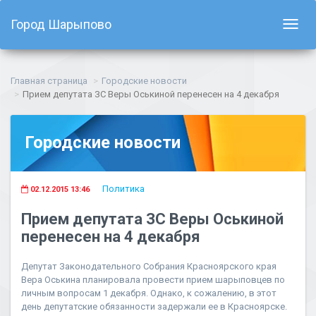
Город Шарыпово
Показ
навиг
Главная страница
Городские новости
Прием депутата ЗС Веры Оськиной перенесен на 4 декабря
Городские новости
Политика
02.12.2015 13:46
Прием депутата ЗС Веры Оськиной
перенесен на 4 декабря
Депутат Законодательного Собрания Красноярского края
Вера Оськина планировала провести прием шарыповцев по
личным вопросам 1 декабря. Однако, к сожалению, в этот
день депутатские обязанности задержали ее в Красноярске.