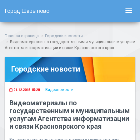
Город Шарыпово
Показ
навиг
Главная страница
Городские новости
Видеоматериалы по государственным и муниципальным услугам
Агентства информатизации и связи Красноярского края
Городские новости
Видеоновости
21.12.2015 15:28
Видеоматериалы по
государственным и муниципальным
услугам Агентства информатизации
и связи Красноярского края
Видеоматериалы по государственным и муниципальным