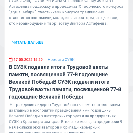
СУЭК и Фонд "СУЭК-РЕГИОНАМ" оказали Фонду имени В.П.
Астафьева поддержку в проведении IX Творческого конкурса
"Душа Сибири". Участниками конкурса традиционно
становятся школьники, молодые литераторы, чтецы и все,
кто неравнодушен к творчеству Виктора Астафьева.
ЧИТАТЬ ДАЛЬШЕ
17.05.2022 15:29
Новости СУЭК
В СУЭК подвели итоги Трудовой вахты
памяти, посвященной 77-й годовщине
Великой ПобедыВ СУЭК подвели итоги
Трудовой вахты памяти, посвященной 77-й
годовщине Великой Победы
Награждение лидеров Трудовой вахты памяти стало одним
из главных мероприятий празднования 77-й годовщины
Великой Победы в шахтерских городах и на предприятиях
СУЭК в Красноярском крае. В течение месяца в преддверии 9
мая экипажи экскаваторов и бригады карьерных
автосамосвалов стремились к максимальным