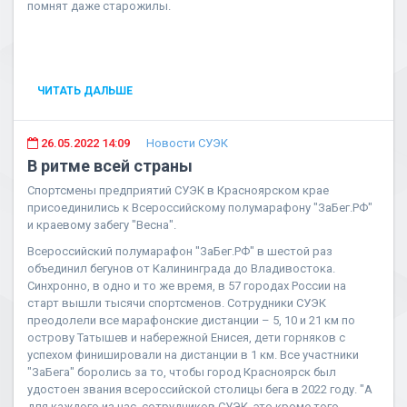
помнят даже старожилы.
ЧИТАТЬ ДАЛЬШЕ
26.05.2022 14:09
Новости СУЭК
В ритме всей страны
Спортсмены предприятий СУЭК в Красноярском крае
присоединились к Всероссийскому полумарафону "ЗаБег.РФ"
и краевому забегу "Весна".
Всероссийский полумарафон "ЗаБег.РФ" в шестой раз
объединил бегунов от Калининграда до Владивостока.
Синхронно, в одно и то же время, в 57 городах России на
старт вышли тысячи спортсменов. Сотрудники СУЭК
преодолели все марафонские дистанции – 5, 10 и 21 км по
острову Татышев и набережной Енисея, дети горняков с
успехом финишировали на дистанции в 1 км. Все участники
"ЗаБега" боролись за то, чтобы город Красноярск был
удостоен звания всероссийской столицы бега в 2022 году. "А
для каждого из нас, сотрудников СУЭК, это кроме того