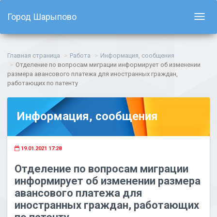
Город Шарыпово
Показ
навиг
Главная страница
Работа
Информация, сообщения
Отделение по вопросам миграции информирует об изменении
размера авансового платежа для иностранных граждан,
работающих по патенту
Информация, сообщения
19.01.2021 17:28
Отделение по вопросам миграции
информирует об изменении размера
авансового платежа для
иностранных граждан, работающих