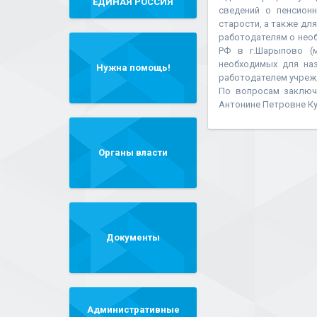
"ЕДИНАЯ РОССИЯ"
сведений о пенсион
старости, а также дл
работодателям о необ
РФ в г.Шарыпово (м
необходимых для на
Нужна помощь!
работодателем учреж
По вопросам заключ
Антонине Петровне Ку
Органы власти
Документы
Административные