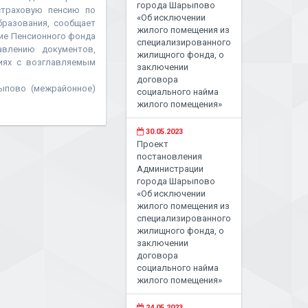
города Шарыпово
страховую пенсию по
«Об исключении
образования, сообщает
жилого помещения из
ние Пенсионного фонда
специализированного
авлению документов,
жилищного фонда, о
иях с возглавляемым
заключении
договора
ыпово (межрайонное)
социального найма
жилого помещения»
30.05.2023
Проект
постановления
Администрации
города Шарыпово
«Об исключении
жилого помещения из
специализированного
жилищного фонда, о
заключении
договора
социального найма
жилого помещения»
24.05.2023