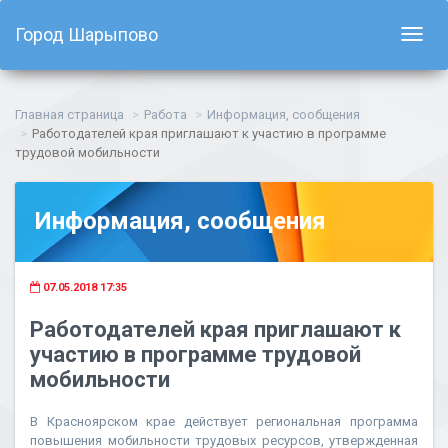
Город Шарыпово
Показ
навиг
Главная страница
Работа
Информация, сообщения
Работодателей края приглашают к участию в программе
трудовой мобильности
Информация, сообщения
07.05.2018 17:35
Работодателей края приглашают к
участию в программе трудовой
мобильности
В Красноярском крае действует региональная программа
повышения мобильности трудовых ресурсов, утвержденная