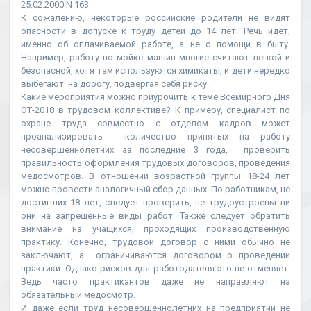
25.02.2000 N 163.
К сожалению, некоторые российские родители не видят
опасности в допуске к труду детей до 14 лет. Речь идет,
именно об оплачиваемой работе, а не о помощи в быту.
Например, работу по мойке машин многие считают легкой и
безопасной, хотя там используются химикаты, и дети нередко
выбегают на дорогу, подвергая себя риску.
Какие мероприятия можно приурочить к теме Всемирного Дня
ОТ-2018 в трудовом коллективе? К примеру, специалист по
охране труда совместно с отделом кадров может
проанализировать количество принятых на работу
несовершеннолетних за последние 3 года, проверить
правильность оформления трудовых договоров, проведения
медосмотров. В отношении возрастной группы 18-24 лет
можно провести аналогичный сбор данных. По работникам, не
достигших 18 лет, следует проверить, не трудоустроены ли
они на запрещенные виды работ. Также следует обратить
внимание на учащихся, проходящих производственную
практику. Конечно, трудовой договор с ними обычно не
заключают, а ограничиваются договором о проведении
практики. Однако рисков для работодателя это не отменяет.
Ведь часто практикантов даже не направляют на
обязательный медосмотр.
И даже если труд несовершеннолетних на предприятии не