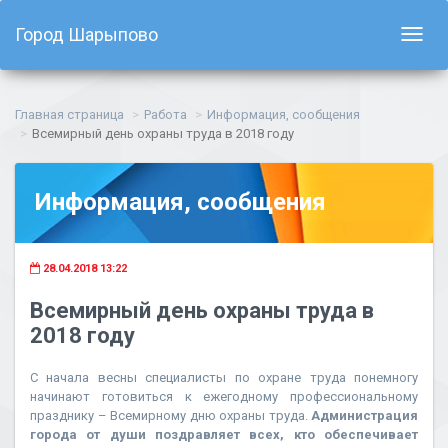
Город Шарыпово
Показ
навиг
Главная страница
Работа
Информация, сообщения
Всемирный день охраны труда в 2018 году
Информация, сообщения
28.04.2018 13:22
Всемирный день охраны труда в
2018 году
С начала весны специалисты по охране труда понемногу
начинают готовиться к ежегодному профессиональному
празднику – Всемирному дню охраны труда.
Администрация
города от души поздравляет всех, кто обеспечивает