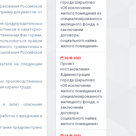
города Шарыпово
трахования Российской
«Об исключении
 приему документов от
жилого помещения из
специализированного
ния предупредительных
жилищного фонда, о
отников и санаторно-
заключении
дственными факторами,
договора
социального найма
спользоваться правом
жилого помещения»
енного травматизма и
рахования Российской
30.05.2023
Проект
вателя на следующие
постановления
Администрации
города Шарыпово
ных производственных
«Об исключении
ми охраны труда;
жилого помещения из
специализированного
жилищного фонда, о
и и (или) опасными
заключении
договора
 работах с вредными и
социального найма
жилого помещения»
итание предусмотрено
24.05.2023