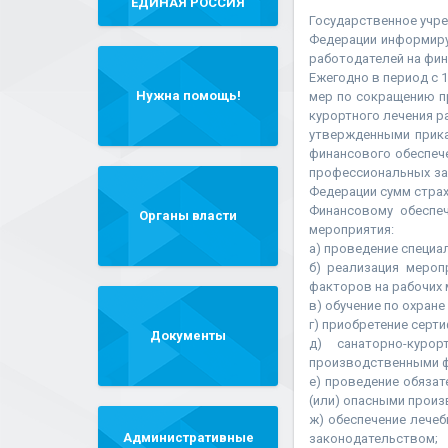
"ЕДИНАЯ РОССИЯ"
Государственное учре
Федерации информируе
работодателей на фин
Ежегодно в период с 
Нужна помощь!
мер по сокращению п
курортного лечения р
утвержденными прика
финансового обеспеч
профессиональных за
Федерации сумм стра
Финансовому обеспе
Органы власти
мероприятия:
а) проведение специа
б) реализация мероп
факторов на рабочих 
в) обучение по охране
г) приобретение сер
Документы
д) санаторно-куро
производственными 
е) проведение обязат
(или) опасными прои
ж) обеспечение лече
Административные
законодательством;