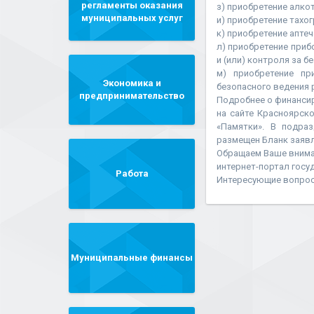
регламенты оказания
з) приобретение алко
муниципальных услуг
и) приобретение тахо
к) приобретение апте
л) приобретение приб
и (или) контроля за 
м) приобретение пр
Экономика и
безопасного ведения 
предпринимательство
Подробнее о финанси
на сайте Красноярско
«Памятки». В подра
размещен Бланк заявл
Обращаем Ваше внима
интернет-портал госуд
Работа
Интересующие вопросы 
Муниципальные финансы