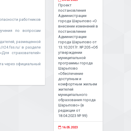
Проект
постановления
Администрации
зопасности работников
города Шарыпово «О
внесении изменений в
бучения по вопросам
постановление
Администрации
дателей, размещенной
города Шарыпово от
r24.fss.ru/ в разделе
13.10.2017г. № 205 «Об
утверждении
«Для страхователей»
муниципальной
программы города
та через официальный
Шарыпово
«Обеспечение
доступным и
комфортным жильем
жителей
муниципального
образования города
Шарыпово» (в
редакции от
18.04.2023 № 99)
16.05.2023