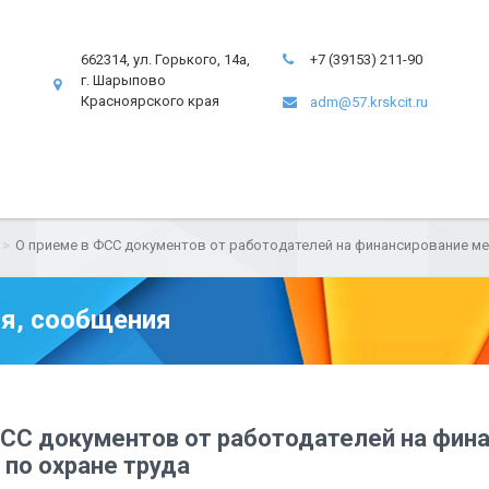
662314, ул. Горького, 14а,
+7 (39153) 211-90
г. Шарыпово
Красноярского края
adm@57.krskcit.ru
О приеме в ФСС документов от работодателей на финансирование ме
я, сообщения
ФСС документов от работодателей на фин
по охране труда