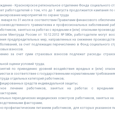
ждение - Красноярское региональное отделение Фонда социального с
т работодателей о том, что до 1 августа продолжается кампания по
ансирование мероприятий по охране труда
1 января по 31 июля в соответствии Правилами финансового обеспече
роизводственного травматизма и профессиональных заболеваний раб
аботников, занятых на работах с вредными и (или) опасными произво
зом Минтруда России от 10.12.2012 №580н, работодатели могут во
ения предупредительных мер, направленных на снижение производств
болеваний, за счет подлежащих перечислению в Фонд социального ст
ховых взносов.
чению за счет сумм страховых взносов подлежат расходы страхо
льной оценки условий труда;
риятий по приведению уровней воздействия вредных и (или) опас
местах в соответствие с государственными нормативными требования
 труда отдельных категорий работников;
тифицированных средств индивидуальной защиты;
ртное лечение работников, занятых на работах с вредным
факторами;
ельных периодических медицинских осмотров работников, занятых на
зводственными факторами;
бно-профилактическим питанием работников, для которых указанное п